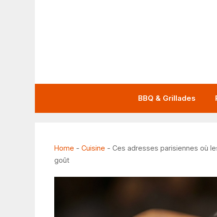
Aller
au
contenu
BBQ & Grillades
Home
-
Cuisine
-
Ces adresses parisiennes où les
goût