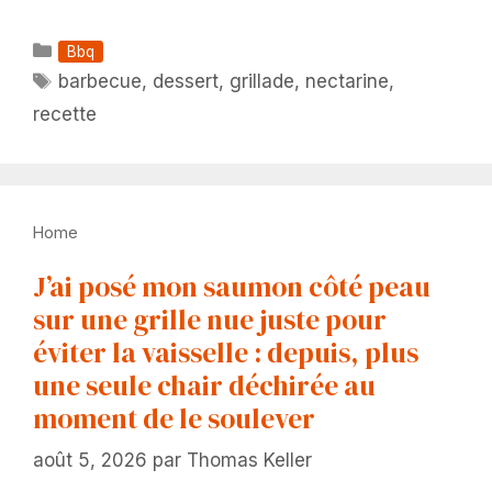
Catégories
Bbq
Étiquettes
barbecue
,
dessert
,
grillade
,
nectarine
,
recette
Home
J’ai posé mon saumon côté peau
sur une grille nue juste pour
éviter la vaisselle : depuis, plus
une seule chair déchirée au
moment de le soulever
août 5, 2026
par
Thomas Keller