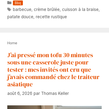
Catégories
Bbq
Étiquettes
barbecue
,
crème brûlée
,
cuisson à la braise
,
patate douce
,
recette rustique
Home
J’ai pressé mon tofu 30 minutes
sous une casserole juste pour
tester : mes invités ont cru que
j’avais commandé chez le traiteur
asiatique
août 6, 2026
par
Thomas Keller