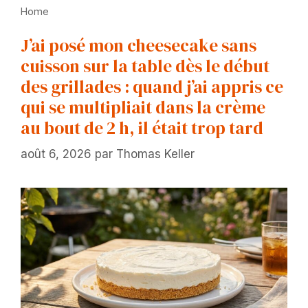
Home
J’ai posé mon cheesecake sans
cuisson sur la table dès le début
des grillades : quand j’ai appris ce
qui se multipliait dans la crème
au bout de 2 h, il était trop tard
août 6, 2026
par
Thomas Keller