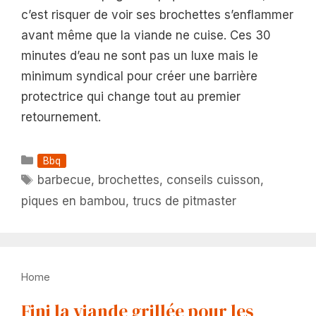
c’est risquer de voir ses brochettes s’enflammer
avant même que la viande ne cuise. Ces 30
minutes d’eau ne sont pas un luxe mais le
minimum syndical pour créer une barrière
protectrice qui change tout au premier
retournement.
Catégories
Bbq
Étiquettes
barbecue
,
brochettes
,
conseils cuisson
,
piques en bambou
,
trucs de pitmaster
Home
Fini la viande grillée pour les