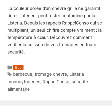
La couleur dorée d’un chèvre grillé ne garantit
rien : l’intérieur peut rester contaminé par la
Listeria. Depuis les rappels RappelConso qui se
multiplient, un seul chiffre compte vraiment : la
température à cœur. Découvrez comment
vérifier la cuisson de vos fromages en toute
sécurité.
Catégories
Bbq
Étiquettes
barbecue
,
fromage chèvre
,
Listeria
monocytogenes
,
RappelConso
,
sécurité
alimentaire