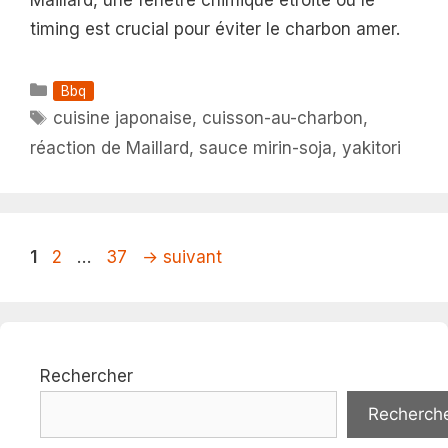
timing est crucial pour éviter le charbon amer.
Catégories
Bbq
Étiquettes
cuisine japonaise
,
cuisson-au-charbon
,
réaction de Maillard
,
sauce mirin-soja
,
yakitori
Page
Page
Page
1
2
…
37
→
suivant
Rechercher
Recherch