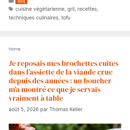
Catégories
Bbq
Étiquettes
cuisine végétarienne
,
gril
,
recettes
,
techniques culinaires
,
tofu
Home
Je reposais mes brochettes cuites
dans l’assiette de la viande crue
depuis des années : un boucher
m’a montré ce que je servais
vraiment à table
août 5, 2026
par
Thomas Keller