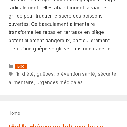
radicalement : elles abandonnent la viande
grillée pour traquer le sucre des boissons
ouvertes. Ce basculement alimentaire
transforme les repas en terrasse en piège
potentiellement dangereux, particulièrement
lorsqu’une guêpe se glisse dans une canette.
Catégories
Bbq
Étiquettes
fin d'été
,
guêpes
,
prévention santé
,
sécurité
alimentaire
,
urgences médicales
Home
Fini le chèvre au lait cru juste