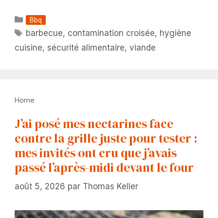
Catégories
Bbq
Étiquettes
barbecue
,
contamination croisée
,
hygiène
cuisine
,
sécurité alimentaire
,
viande
Home
J’ai posé mes nectarines face
contre la grille juste pour tester :
mes invités ont cru que j’avais
passé l’après-midi devant le four
août 5, 2026
par
Thomas Keller