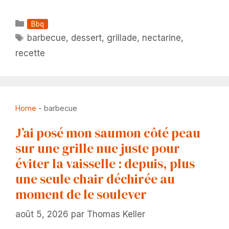
Catégories
Bbq
Étiquettes
barbecue
,
dessert
,
grillade
,
nectarine
,
recette
Home
-
barbecue
J’ai posé mon saumon côté peau
sur une grille nue juste pour
éviter la vaisselle : depuis, plus
une seule chair déchirée au
moment de le soulever
août 5, 2026
par
Thomas Keller