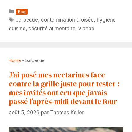
Catégories
Bbq
Étiquettes
barbecue
,
contamination croisée
,
hygiène
cuisine
,
sécurité alimentaire
,
viande
Home
-
barbecue
J’ai posé mes nectarines face
contre la grille juste pour tester :
mes invités ont cru que j’avais
passé l’après-midi devant le four
août 5, 2026
par
Thomas Keller