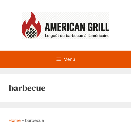
Aller
au
contenu
Menu
barbecue
Home
-
barbecue