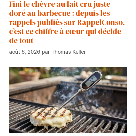
Fini le chèvre au lait cru juste
doré au barbecue : depuis les
rappels publiés sur RappelConso,
c’est ce chiffre à cœur qui décide
de tout
août 6, 2026
par
Thomas Keller