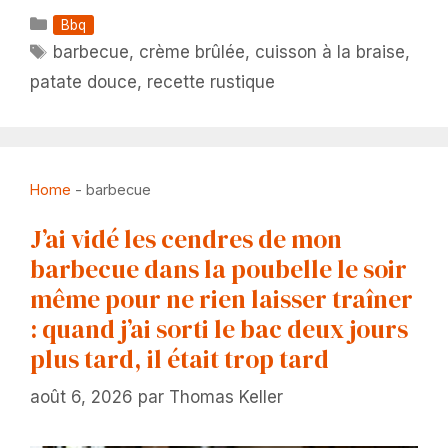
Catégories
Bbq
Étiquettes
barbecue
,
crème brûlée
,
cuisson à la braise
,
patate douce
,
recette rustique
Home
-
barbecue
J’ai vidé les cendres de mon
barbecue dans la poubelle le soir
même pour ne rien laisser traîner
: quand j’ai sorti le bac deux jours
plus tard, il était trop tard
août 6, 2026
par
Thomas Keller