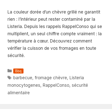
La couleur dorée d’un chèvre grillé ne garantit
rien : l’intérieur peut rester contaminé par la
Listeria. Depuis les rappels RappelConso qui se
multiplient, un seul chiffre compte vraiment : la
température à cœur. Découvrez comment
vérifier la cuisson de vos fromages en toute
sécurité.
Catégories
Bbq
Étiquettes
barbecue
,
fromage chèvre
,
Listeria
monocytogenes
,
RappelConso
,
sécurité
alimentaire