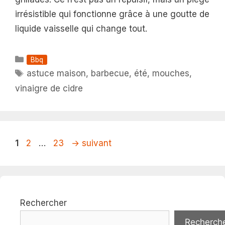
irrésistible qui fonctionne grâce à une goutte de
liquide vaisselle qui change tout.
Catégories
Bbq
Étiquettes
astuce maison
,
barbecue
,
été
,
mouches
,
vinaigre de cidre
Page
Page
Page
1
2
…
23
→
suivant
Rechercher
Recherch