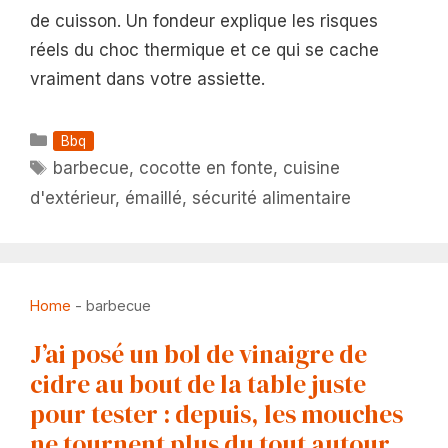
de cuisson. Un fondeur explique les risques
réels du choc thermique et ce qui se cache
vraiment dans votre assiette.
Catégories
Bbq
Étiquettes
barbecue
,
cocotte en fonte
,
cuisine
d'extérieur
,
émaillé
,
sécurité alimentaire
Home
-
barbecue
J’ai posé un bol de vinaigre de
cidre au bout de la table juste
pour tester : depuis, les mouches
ne tournent plus du tout autour