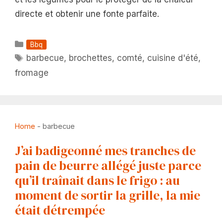
directe et obtenir une fonte parfaite.
Catégories
Bbq
Étiquettes
barbecue
,
brochettes
,
comté
,
cuisine d'été
,
fromage
Home
-
barbecue
J’ai badigeonné mes tranches de
pain de beurre allégé juste parce
qu’il traînait dans le frigo : au
moment de sortir la grille, la mie
était détrempée