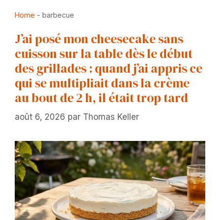
Home
-
barbecue
J’ai posé mon cheesecake sans
cuisson sur la table dès le début
des grillades : quand j’ai appris ce
qui se multipliait dans la crème
au bout de 2 h, il était trop tard
août 6, 2026
par
Thomas Keller