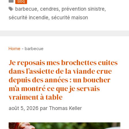
Catégories
Bbq
Étiquettes
barbecue
,
cendres
,
prévention sinistre
,
sécurité incendie
,
sécurité maison
Home
-
barbecue
Je reposais mes brochettes cuites
dans l’assiette de la viande crue
depuis des années : un boucher
m’a montré ce que je servais
vraiment à table
août 5, 2026
par
Thomas Keller