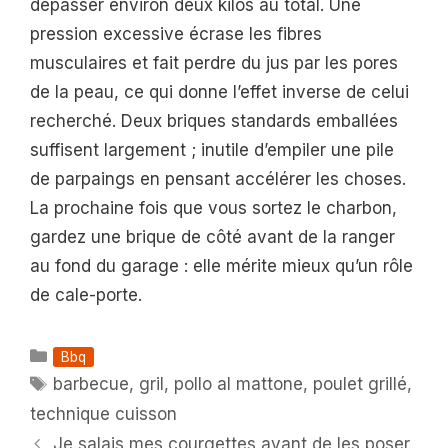
dépasser environ deux kilos au total. Une
pression excessive écrase les fibres
musculaires et fait perdre du jus par les pores
de la peau, ce qui donne l’effet inverse de celui
recherché. Deux briques standards emballées
suffisent largement ; inutile d’empiler une pile
de parpaings en pensant accélérer les choses.
La prochaine fois que vous sortez le charbon,
gardez une brique de côté avant de la ranger
au fond du garage : elle mérite mieux qu’un rôle
de cale-porte.
Catégories
Bbq
Étiquettes
barbecue
,
gril
,
pollo al mattone
,
poulet grillé
,
technique cuisson
Je salais mes courgettes avant de les poser