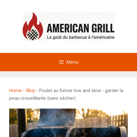
Aller
au
contenu
Menu
Home
-
Bbq
-
Poulet au fumoir low and slow : garder la
peau croustillante (sans sécher)