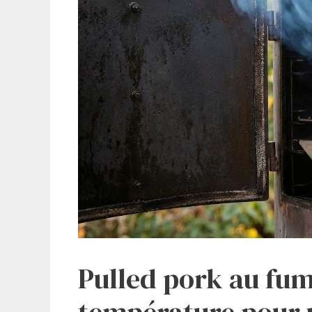
Pulled pork au fum
température pour u