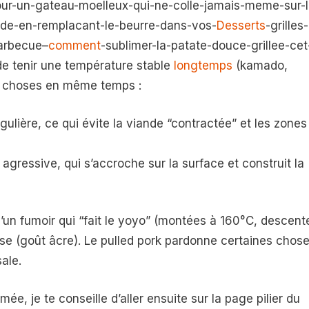
our-un-gateau-moelleux-qui-ne-colle-jamais-meme-sur-l
nde-en-remplacant-le-beurre-dans-vos-
Desserts
-grilles-
barbecue–
comment
-sublimer-la-patate-douce-grillee-cet
e tenir une température stable
longtemps
(kamado,
eux choses en même temps :
gulière, ce qui évite la viande “contractée” et les zones
agressive, qui s’accroche sur la surface et construit la
un fumoir qui “fait le yoyo” (montées à 160°C, descent
se (goût âcre). Le pulled pork pardonne certaines chose
ale.
ée, je te conseille d’aller ensuite sur la page pilier du