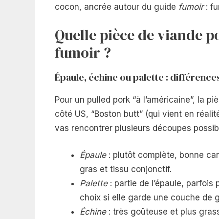
cocon, ancrée autour du guide
fumoir
: f
Quelle pièce de viande p
fumoir ?
Épaule, échine ou palette : différence
Pour un pulled pork “à l’américaine”, la pi
côté US, “Boston butt” (qui vient en réali
vas rencontrer plusieurs découpes possibl
Épaule
: plutôt complète, bonne can
gras et tissu conjonctif.
Palette
: partie de l’épaule, parfoi
choix si elle garde une couche de g
Échine
: très goûteuse et plus grass