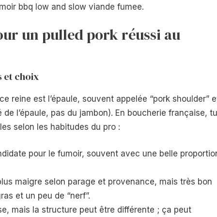
umoir bbq low and slow viande fumee.
our un pulled pork réussi au
s et choix
èce reine est l’épaule, souvent appelée “pork shoulder” e
té de l’épaule, pas du jambon). En boucherie française, t
es selon les habitudes du pro :
didate pour le fumoir, souvent avec une belle proportio
s plus maigre selon parage et provenance, mais très bon
ras et un peu de “nerf”.
e, mais la structure peut être différente ; ça peut