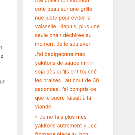
J’ai posé mon saumon
côté peau sur une grille
nue juste pour éviter la
vaisselle : depuis, plus une
seule chair déchirée au
moment de le soulever
n
J’ai badigeonné mes
ux,
yakitoris de sauce mirin-
soja dès qu’ils ont touché
les braises : au bout de 30
ur
secondes, j’ai compris ce
s
que le sucre faisait à la
viande
« Je ne fais plus mes
yakitoris autrement » : ce
fromage placé au bon