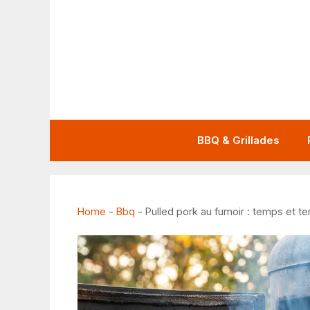
Aller
au
contenu
BBQ & Grillades
Home
-
Bbq
-
Pulled pork au fumoir : temps et te