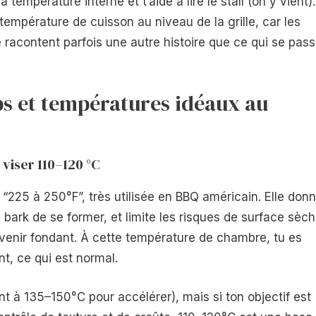
 température interne et t’aide à lire le stall (on y vient).
température de cuisson au niveau de la grille, car les
racontent parfois une autre histoire que ce qui se pas
s et températures idéaux au
viser 110–120 °C
 “225 à 250°F”, très utilisée en BBQ américain. Elle don
a bark de se former, et limite les risques de surface sèc
devenir fondant. À cette température de chambre, tu es
nt, ce qui est normal.
t à 135–150°C pour accélérer), mais si ton objectif est