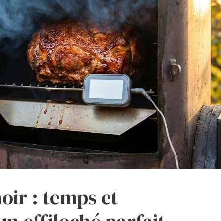
oir : temps et
n effiloché parfait