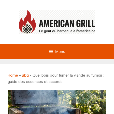
Aller
au
contenu
Menu
Home
-
Bbq
-
Quel bois pour fumer la viande au fumoir :
guide des essences et accords