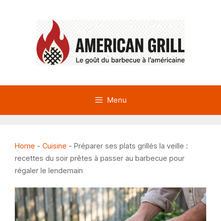
Aller
au
contenu
Menu
Home
-
Cuisine
-
Préparer ses plats grillés la veille :
recettes du soir prêtes à passer au barbecue pour
régaler le lendemain