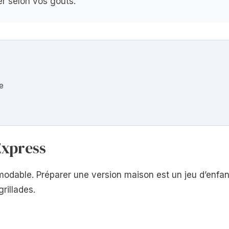
er selon vos goûts.
e
Express
odable. Préparer une version maison est un jeu d’enfan
rillades.