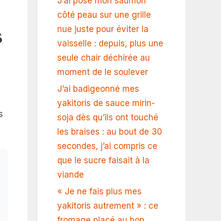
J’ai posé mon saumon
côté peau sur une grille
s
nue juste pour éviter la
vaisselle : depuis, plus une
seule chair déchirée au
moment de le soulever
J’ai badigeonné mes
yakitoris de sauce mirin-
s
soja dès qu’ils ont touché
les braises : au bout de 30
secondes, j’ai compris ce
que le sucre faisait à la
viande
« Je ne fais plus mes
yakitoris autrement » : ce
fromage placé au bon