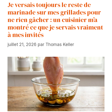
Je versais toujours le reste de
marinade sur mes grillades pour
ne rien gâcher : un cuisinier m’a
montré ce que je servais vraiment
à mes invités
juillet 21, 2026
par
Thomas Keller