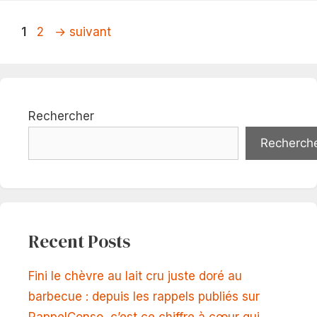
Page
Page
1
2
→
suivant
Rechercher
Recherch
Recent Posts
Fini le chèvre au lait cru juste doré au
barbecue : depuis les rappels publiés sur
RappelConso, c’est ce chiffre à cœur qui