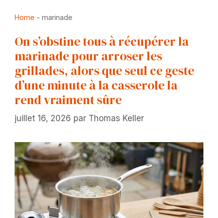
Home
-
marinade
On s’obstine tous à récupérer la
marinade pour arroser les
grillades, alors que seul ce geste
d’une minute à la casserole la
rend vraiment sûre
juillet 16, 2026
par
Thomas Keller