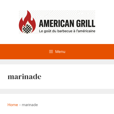
Aller
au
contenu
Menu
marinade
Home
-
marinade