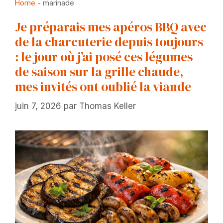
Home
-
marinade
Je préparais mes apéros BBQ avec
de la charcuterie depuis toujours
: le jour où j’ai posé ces légumes
de saison sur la grille chaude,
mes invités ont oublié la viande
juin 7, 2026
par
Thomas Keller