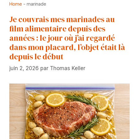
Home
-
marinade
Je couvrais mes marinades au
film alimentaire depuis des
années : le jour où j’ai regardé
dans mon placard, l’objet était là
depuis le début
juin 2, 2026
par
Thomas Keller