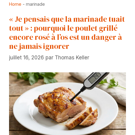
Home
-
marinade
« Je pensais que la marinade tuait
tout » : pourquoi le poulet grillé
encore rosé à l’os est un danger à
ne jamais ignorer
juillet 16, 2026
par
Thomas Keller