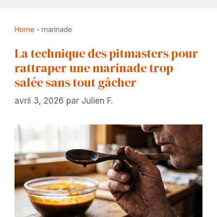
Home
-
marinade
La technique des pitmasters pour
rattraper une marinade trop
salée sans tout gâcher
avril 3, 2026
par
Julien F.