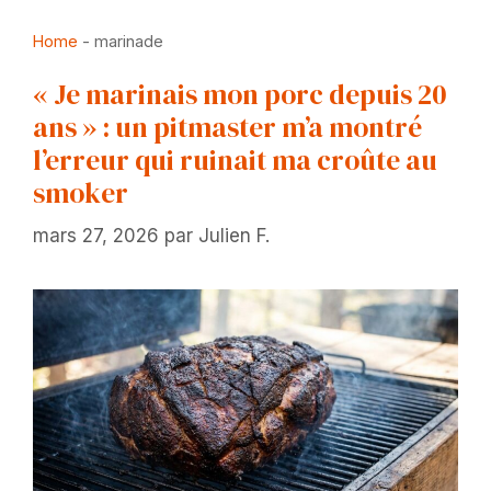
Home
-
marinade
« Je marinais mon porc depuis 20
ans » : un pitmaster m’a montré
l’erreur qui ruinait ma croûte au
smoker
mars 27, 2026
par
Julien F.