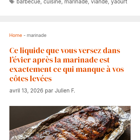
Étiquettes
barbecue
,
cuisine
,
marinade
,
viande
,
yaourt
Home
-
marinade
Ce liquide que vous versez dans
l’évier après la marinade est
exactement ce qui manque à vos
côtes levées
avril 13, 2026
par
Julien F.