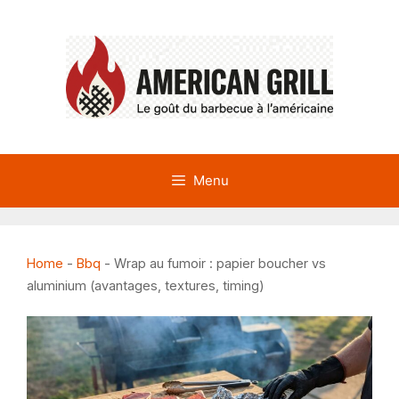
Aller
au
contenu
Menu
Home
-
Bbq
-
Wrap au fumoir : papier boucher vs
aluminium (avantages, textures, timing)