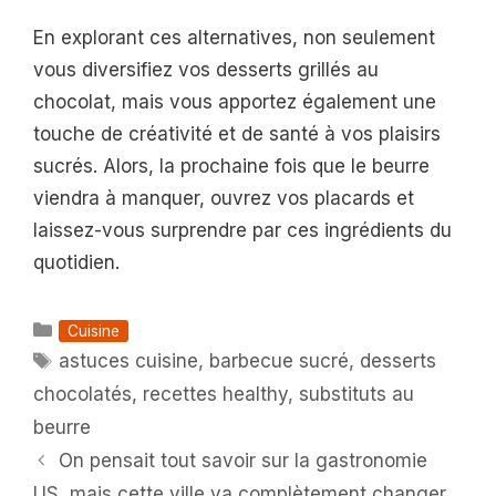
En explorant ces alternatives, non seulement
vous diversifiez vos desserts grillés au
chocolat, mais vous apportez également une
touche de créativité et de santé à vos plaisirs
sucrés. Alors, la prochaine fois que le beurre
viendra à manquer, ouvrez vos placards et
laissez-vous surprendre par ces ingrédients du
quotidien.
Catégories
Cuisine
Étiquettes
astuces cuisine
,
barbecue sucré
,
desserts
chocolatés
,
recettes healthy
,
substituts au
beurre
On pensait tout savoir sur la gastronomie
US, mais cette ville va complètement changer