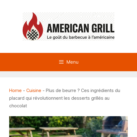
Aller
au
contenu
Menu
Home
-
Cuisine
-
Plus de beurre ? Ces ingrédients du
placard qui révolutionnent les desserts grillés au
chocolat