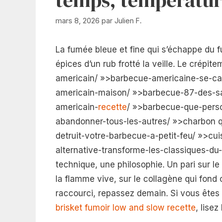
mars 8, 2026
par
Julien F.
La fumée bleue et fine qui s’échappe du f
épices d’un rub frotté la veille. Le crépi
americain/ »>barbecue-americaine-se-ca
americain-maison/ »>barbecue-87-des-sa
americain-
recette
/ »>barbecue-que-perso
abandonner-tous-les-autres/ »>charbon q
detruit-votre-barbecue-a-petit-feu/ »>cu
alternative-transforme-les-classiques-du-g
technique, une philosophie. Un pari sur le
la flamme vive, sur le collagène qui fond
raccourci, repassez demain. Si vous êtes 
brisket fumoir low and slow recette
, lisez