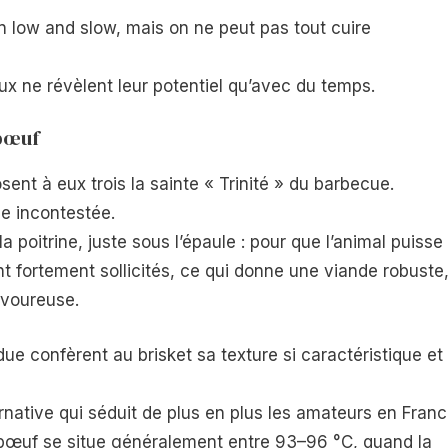
n low and slow, mais on ne peut pas tout cuire
aux ne révèlent leur potentiel qu’avec du temps.
 bœuf
osent à eux trois la sainte « Trinité » du barbecue.
ne incontestée.
la poitrine, juste sous l’épaule : pour que l’animal puisse
nt fortement sollicités, ce qui donne une viande robuste
savoureuse.
ue confèrent au brisket sa texture si caractéristique et 
rnative qui séduit de plus en plus les amateurs en Franc
e bœuf se situe généralement entre 93–96 °C, quand la