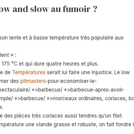
low and slow au fumoir ?
son lente et à basse température très populaire aux
lent » :
75 °C et qui dure quatre heures et plus.
ge de
Températures
serait lui faire une injustice. Le low
ormer des
pitmasters
-pour-economiser-le-
pectaculaire/ »>barbecue/ »>barbecue-apres-avoir-
imple/ »>barbecue/ »>morceaux ordinaires, coriaces, b
e.
 des pièces très coriaces aussi tendres qu’un filet
pérature une viande grasse et robuste, on fait fondre 