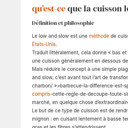
qu’est-ce
que la cuisson 
Définition et philosophie
Le low and slow est une
méthode
de cuis
États-Unis
.
Traduit littéralement, cela donne « bas et 
une cuisson généralement en dessous de 1
Mais réduire le concept à une simple pla
and slow, c’est avant tout l’art de transf
charbon/ »>barbecue-la-difference-est-s
compris
-cette-regle-de-decoupe-toute-s
marché, en quelque chose d’extraordinair
Le but de ce type de cuisson est de rendre
mignon : en cuisant lentement à basse tem
gras et les fibres s’attendrissent.