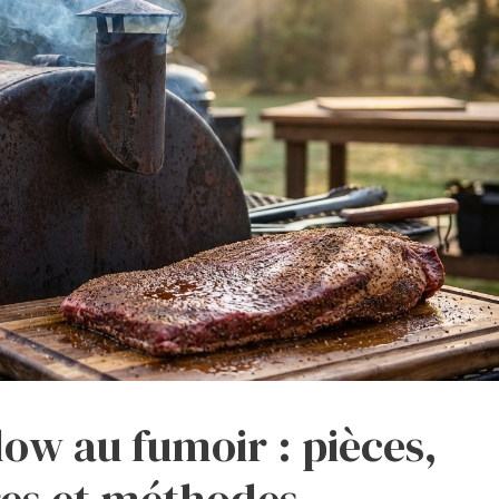
low au fumoir : pièces,
es et méthodes