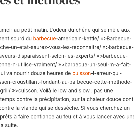
umoir au petit matin. L’odeur du chêne qui se mêle aux
tement sourd du
barbecue
-americain-kettle/ »>Barbecue-
che-un-etat-saurez-vous-les-reconnaitre/ »>barbecue-
veurs-disparaissent-selon-les-experts/ »>barbecue-
nne-n-utilise-vraiment/ »>barbecue-un-seul-m-a-fait-
ui va nourrir douze heures de
cuisson
-l-erreur-qui-
isson-croustillant-fondant-au-barbecue-cette-methode-
rill/ »>cuisson. Voilà le low and slow : pas une
 temps contre la précipitation, sur la chaleur douce cont
 contre la viande qui se dessèche. Si vous cherchez un
prêts à faire confiance au feu et à vous lancer avec un
 la suite.