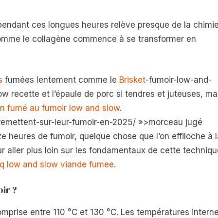
e pendant ces longues heures relève presque de la chimie
 comme le collagène commence à se transformer en
s
fumées lentement comme le
Brisket
-fumoir-low-and-
w recette et l’épaule de porc si tendres et juteuses, ma
 fumé au fumoir low and slow
.
remettent-sur-leur-fumoir-en-2025/ »>morceau jugé
e heures de fumoir, quelque chose que l’on effiloche à l
r aller plus loin sur les fondamentaux de cette techniqu
bq low and slow viande fumee
.
ir ?
omprise entre 110 °C et 130 °C. Les températures intern