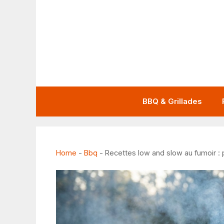
Aller
au
contenu
BBQ & Grillades
Home
-
Bbq
-
Recettes low and slow au fumoir :