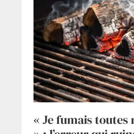
« Je fumais toutes
» : l’erreur qui rui