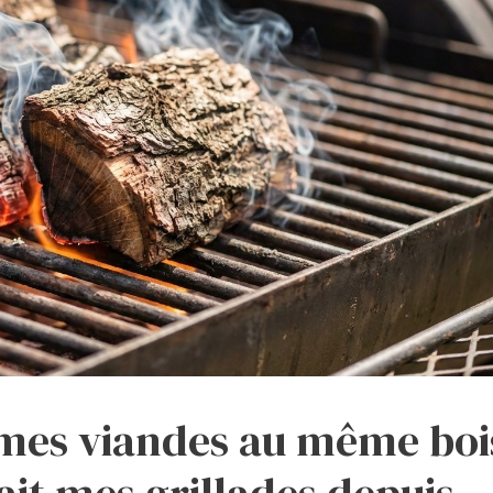
 mes viandes au même boi
nait mes grillades depuis