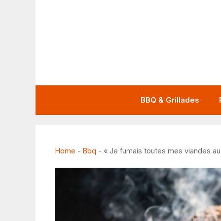
Aller
au
contenu
BBQ & Grillades
Home
-
Bbq
-
« Je fumais toutes mes viandes au 