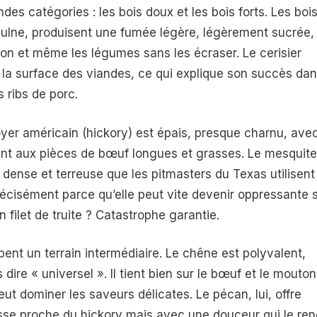
s catégories : les bois doux et les bois forts. Les boi
’aulne, produisent une fumée légère, légèrement sucrée,
son et même les légumes sans les écraser. Le cerisier
 la surface des viandes, ce qui explique son succès da
 ribs de porc.
 noyer américain (hickory) est épais, presque charnu, ave
nt aux pièces de bœuf longues et grasses. Le mesquite
e dense et terreuse que les pitmasters du Texas utilisent
cisément parce qu’elle peut vite devenir oppressante s
n filet de truite ? Catastrophe garantie.
ent un terrain intermédiaire. Le chêne est polyvalent,
 dire « universel ». Il tient bien sur le bœuf et le mouton
peut dominer les saveurs délicates. Le pécan, lui, offre
sse proche du hickory mais avec une douceur qui le ren