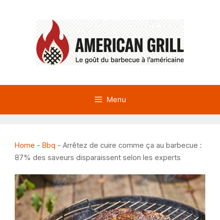
Aller
au
contenu
Menu
Home
-
Bbq
-
Arrêtez de cuire comme ça au barbecue :
87% des saveurs disparaissent selon les experts