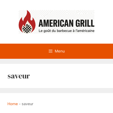
Aller
au
contenu
Menu
saveur
Home
-
saveur