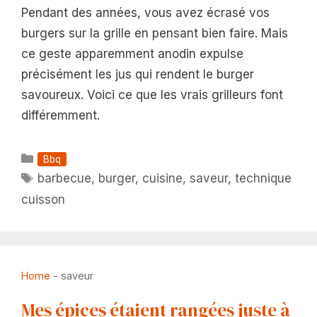
Pendant des années, vous avez écrasé vos
burgers sur la grille en pensant bien faire. Mais
ce geste apparemment anodin expulse
précisément les jus qui rendent le burger
savoureux. Voici ce que les vrais grilleurs font
différemment.
Catégories
Bbq
Étiquettes
barbecue
,
burger
,
cuisine
,
saveur
,
technique
cuisson
Home
-
saveur
Mes épices étaient rangées juste à