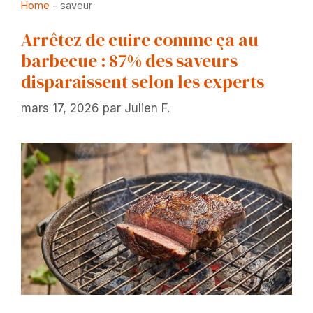
Home
-
saveur
Arrêtez de cuire comme ça au
barbecue : 87% des saveurs
disparaissent selon les experts
mars 17, 2026
par
Julien F.