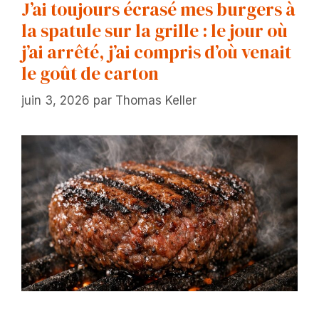
J’ai toujours écrasé mes burgers à
la spatule sur la grille : le jour où
j’ai arrêté, j’ai compris d’où venait
le goût de carton
juin 3, 2026
par
Thomas Keller