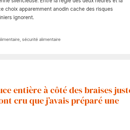
ne silencieuse. Entre la règle des deux heures et la
, ce choix apparemment anodin cache des risques
niers ignorent.
alimentaire
,
sécurité alimentaire
uce entière à côté des braises just
 ont cru que j’avais préparé une