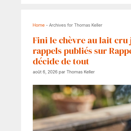
Home
-
Archives for Thomas Keller
Fini le chèvre au lait cru
rappels publiés sur Rappe
décide de tout
août 6, 2026
par
Thomas Keller