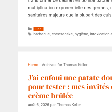
transformer ce dessert en bombe bactérien
multiplication exponentielle des germes
sanitaires majeurs que la plupart des cuisi
Catégories
Bbq
Étiquettes
barbecue
,
cheesecake
,
hygiène
,
intoxication 
Home
-
Archives for Thomas Keller
J’ai enfoui une patate do
pour tester : mes invités
crème brûlée
août 6, 2026
par
Thomas Keller