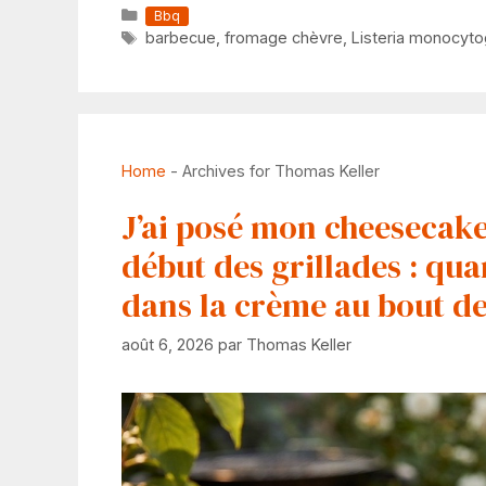
Catégories
Bbq
Étiquettes
barbecue
,
fromage chèvre
,
Listeria monocyt
Home
-
Archives for Thomas Keller
J’ai posé mon cheesecake 
début des grillades : quan
dans la crème au bout de 2
août 6, 2026
par
Thomas Keller