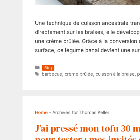
Une technique de cuisson ancestrale tran
directement sur les braises, elle dévelo
une crème brûlée. Grâce à la conversion d
surface, ce légume banal devient une sur
Catégories
Bbq
Étiquettes
barbecue
,
crème brûlée
,
cuisson à la braise
,
p
Home
-
Archives for Thomas Keller
J’ai pressé mon tofu 30 m
pour tester : mes invité