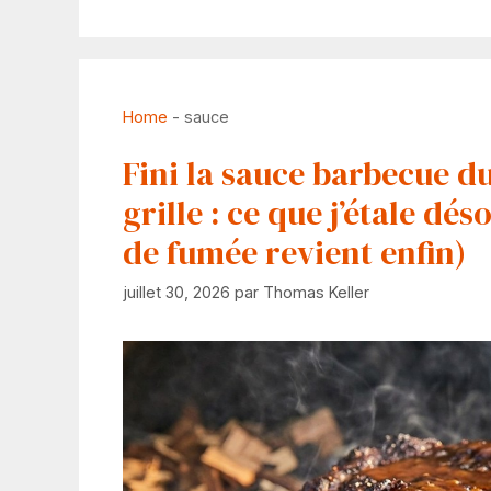
Home
-
sauce
Fini la sauce barbecue d
grille : ce que j’étale dé
de fumée revient enfin)
juillet 30, 2026
par
Thomas Keller