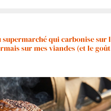
u supermarché qui carbonise sur 
sormais sur mes viandes (et le goût