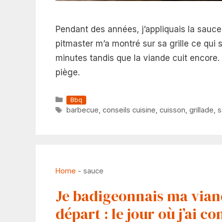
Pendant des années, j’appliquais la sauce
pitmaster m’a montré sur sa grille ce qui
minutes tandis que la viande cuit encore
piège.
Catégories
Bbq
Étiquettes
barbecue
,
conseils cuisine
,
cuisson
,
grillade
,
s
Home
-
sauce
Je badigeonnais ma vian
départ : le jour où j’ai c