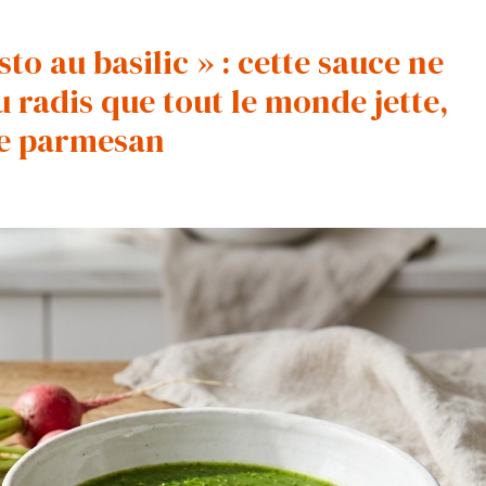
sto au basilic » : cette sauce ne
 radis que tout le monde jette,
de parmesan