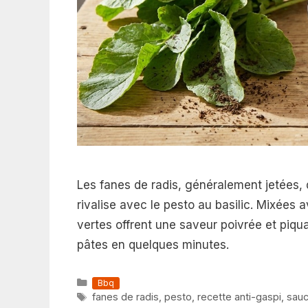
Les fanes de radis, généralement jetées,
rivalise avec le pesto au basilic. Mixées 
vertes offrent une saveur poivrée et piqu
pâtes en quelques minutes.
Catégories
Bbq
Étiquettes
fanes de radis
,
pesto
,
recette anti-gaspi
,
sau