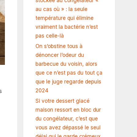
stockée au congélateur «
au cas où » : la seule
température qui élimine
vraiment la bactérie n’est
pas celle-là
On s’obstine tous à
dénoncer l’odeur du
barbecue du voisin, alors
que ce n’est pas du tout ça
que le juge regarde depuis
2024
s
Si votre dessert glacé
maison ressort en bloc dur
du congélateur, c’est que
vous avez dépassé le seul
délai qui le garde crémeux