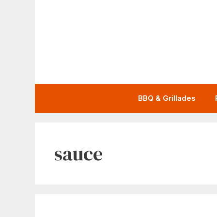
Aller
au
contenu
BBQ & Grillades
sauce