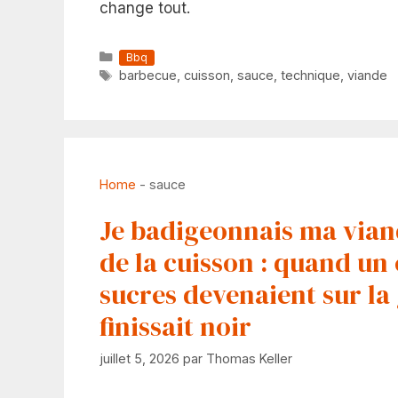
change tout.
Catégories
Bbq
Étiquettes
barbecue
,
cuisson
,
sauce
,
technique
,
viande
Home
-
sauce
Je badigeonnais ma vian
de la cuisson : quand un 
sucres devenaient sur la 
finissait noir
juillet 5, 2026
par
Thomas Keller