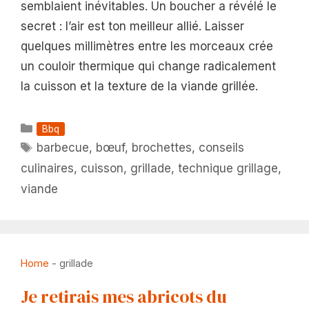
semblaient inévitables. Un boucher a révélé le
secret : l’air est ton meilleur allié. Laisser
quelques millimètres entre les morceaux crée
un couloir thermique qui change radicalement
la cuisson et la texture de la viande grillée.
Catégories
Bbq
Étiquettes
barbecue
,
bœuf
,
brochettes
,
conseils
culinaires
,
cuisson
,
grillade
,
technique grillage
,
viande
Home
-
grillade
Je retirais mes abricots du