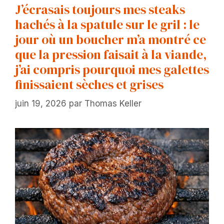
J’écrasais toujours mes steaks
hachés à la spatule sur le gril : le
jour où un boucher m’a montré ce
que la pression faisait à la viande,
j’ai compris pourquoi mes galettes
finissaient sèches et grises
juin 19, 2026
par
Thomas Keller