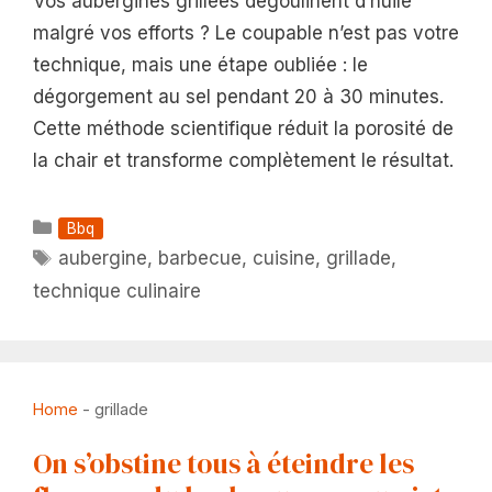
Vos aubergines grillées dégoulinent d’huile
malgré vos efforts ? Le coupable n’est pas votre
technique, mais une étape oubliée : le
dégorgement au sel pendant 20 à 30 minutes.
Cette méthode scientifique réduit la porosité de
la chair et transforme complètement le résultat.
Catégories
Bbq
Étiquettes
aubergine
,
barbecue
,
cuisine
,
grillade
,
technique culinaire
Home
-
grillade
On s’obstine tous à éteindre les