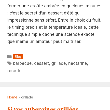
former une croûte ambrée en quelques minutes
: c’est le secret d’un dessert d’été qui
impressionne sans effort. Entre le choix du fruit,
le timing précis et la température idéale, cette
technique simple cache une science exacte
que même un amateur peut maîtriser.
Catégories
Bbq
Étiquettes
barbecue
,
dessert
,
grillade
,
nectarine
,
recette
Home
-
grillade
Si vos aubergines grillées