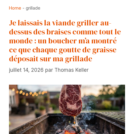
Home
-
grillade
Je laissais la viande griller au-
dessus des braises comme tout le
monde : un boucher m’a montré
ce que chaque goutte de graisse
déposait sur ma grillade
juillet 14, 2026
par
Thomas Keller