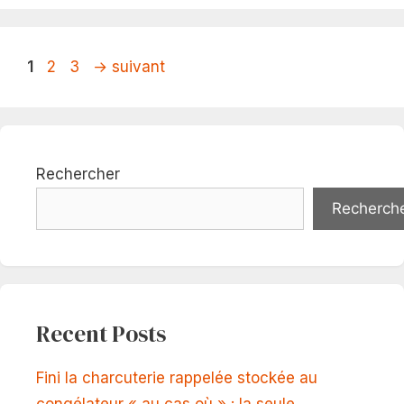
Page
Page
Page
1
2
3
→
suivant
Rechercher
Recherch
Recent Posts
Fini la charcuterie rappelée stockée au
congélateur « au cas où » : la seule