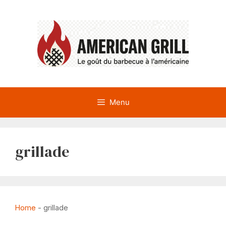
Aller
au
contenu
Menu
grillade
Home
-
grillade