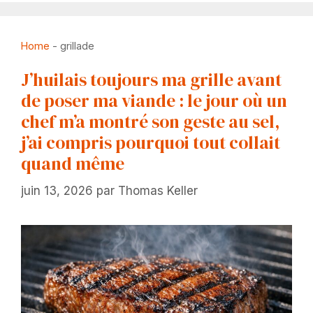
Home
-
grillade
J’huilais toujours ma grille avant
de poser ma viande : le jour où un
chef m’a montré son geste au sel,
j’ai compris pourquoi tout collait
quand même
juin 13, 2026
par
Thomas Keller