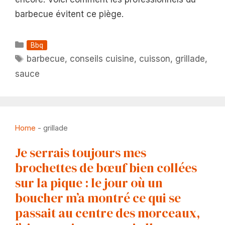
barbecue évitent ce piège.
Catégories
Bbq
Étiquettes
barbecue
,
conseils cuisine
,
cuisson
,
grillade
,
sauce
Home
-
grillade
Je serrais toujours mes
brochettes de bœuf bien collées
sur la pique : le jour où un
boucher m’a montré ce qui se
passait au centre des morceaux,