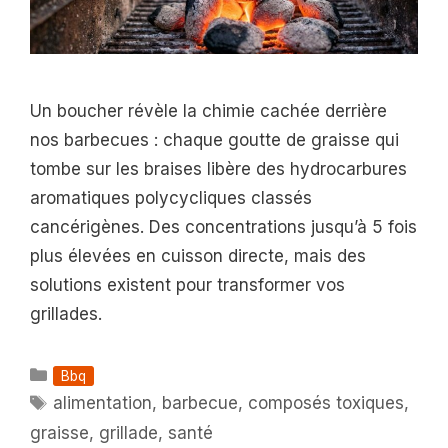
Un boucher révèle la chimie cachée derrière
nos barbecues : chaque goutte de graisse qui
tombe sur les braises libère des hydrocarbures
aromatiques polycycliques classés
cancérigènes. Des concentrations jusqu’à 5 fois
plus élevées en cuisson directe, mais des
solutions existent pour transformer vos
grillades.
Catégories
Bbq
Étiquettes
alimentation
,
barbecue
,
composés toxiques
,
graisse
,
grillade
,
santé