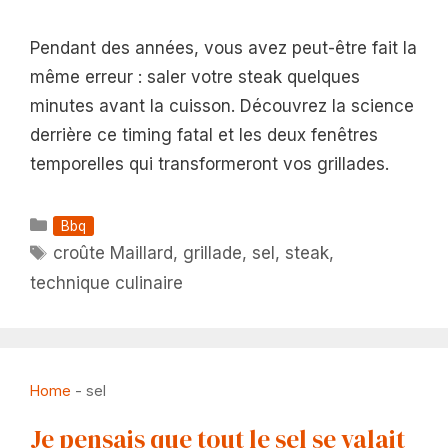
Pendant des années, vous avez peut-être fait la
même erreur : saler votre steak quelques
minutes avant la cuisson. Découvrez la science
derrière ce timing fatal et les deux fenêtres
temporelles qui transformeront vos grillades.
Catégories
Bbq
Étiquettes
croûte Maillard
,
grillade
,
sel
,
steak
,
technique culinaire
Home
-
sel
Je pensais que tout le sel se valait