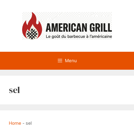
Aller
au
contenu
Menu
sel
Home
-
sel