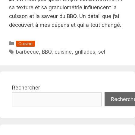
sa texture et sa granulométrie influencent la
cuisson et la saveur du BBQ. Un détail que j’ai
découvert à mes dépens et qui a tout changé.
Catégories
Cuisine
Étiquettes
barbecue
,
BBQ
,
cuisine
,
grillades
,
sel
Rechercher
Recherch