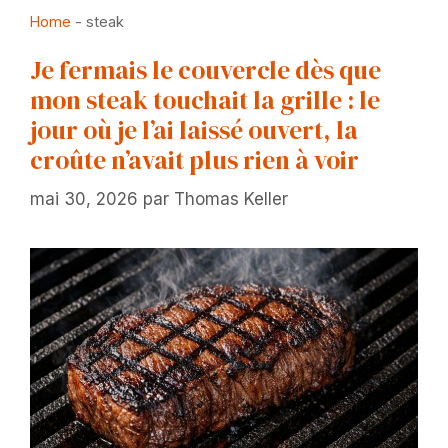
Home
-
steak
Je fermais le couvercle dès que
mon steak touchait la grille : le
jour où je l’ai laissé ouvert, la
croûte n’avait plus rien à voir
mai 30, 2026
par
Thomas Keller