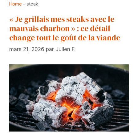
Home
-
steak
« Je grillais mes steaks avec le
mauvais charbon » : ce détail
change tout le goût de la viande
mars 21, 2026
par
Julien F.