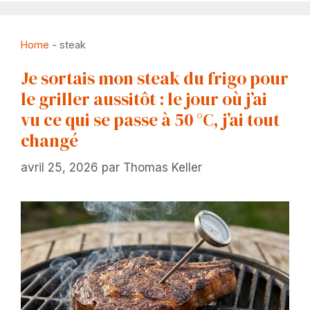
Home
-
steak
Je sortais mon steak du frigo pour
le griller aussitôt : le jour où j’ai
vu ce qui se passe à 50 °C, j’ai tout
changé
avril 25, 2026
par
Thomas Keller