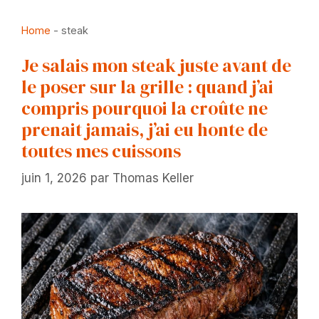
Home
-
steak
Je salais mon steak juste avant de
le poser sur la grille : quand j’ai
compris pourquoi la croûte ne
prenait jamais, j’ai eu honte de
toutes mes cuissons
juin 1, 2026
par
Thomas Keller