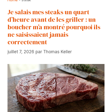
Je salais mes steaks un quart
d’heure avant de les griller : un
boucher m’a montré pourquoi ils
ne saisissaient jamais
correctement
juillet 7, 2026
par
Thomas Keller