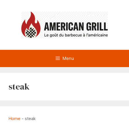
Aller
au
contenu
Menu
steak
Home
-
steak