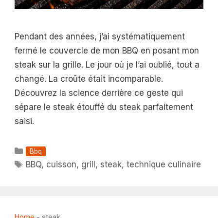
Pendant des années, j’ai systématiquement
fermé le couvercle de mon BBQ en posant mon
steak sur la grille. Le jour où je l’ai oublié, tout a
changé. La croûte était incomparable.
Découvrez la science derrière ce geste qui
sépare le steak étouffé du steak parfaitement
saisi.
Catégories
Bbq
Étiquettes
BBQ
,
cuisson
,
grill
,
steak
,
technique culinaire
Home
-
steak