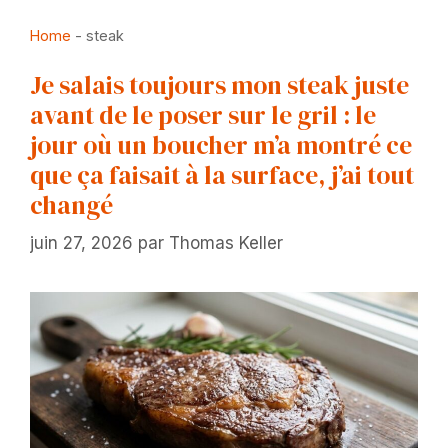
Home
-
steak
Je salais toujours mon steak juste
avant de le poser sur le gril : le
jour où un boucher m’a montré ce
que ça faisait à la surface, j’ai tout
changé
juin 27, 2026
par
Thomas Keller