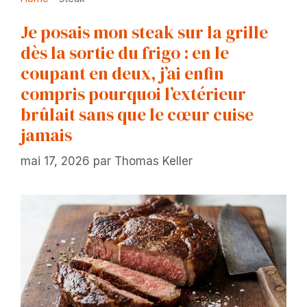
Je posais mon steak sur la grille
dès la sortie du frigo : en le
coupant en deux, j’ai enfin
compris pourquoi l’extérieur
brûlait sans que le cœur cuise
jamais
mai 17, 2026
par
Thomas Keller