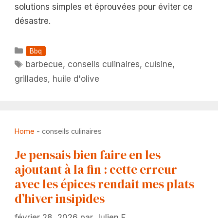
solutions simples et éprouvées pour éviter ce
désastre.
Catégories
Bbq
Étiquettes
barbecue
,
conseils culinaires
,
cuisine
,
grillades
,
huile d'olive
Home
-
conseils culinaires
Je pensais bien faire en les
ajoutant à la fin : cette erreur
avec les épices rendait mes plats
d’hiver insipides
février 28, 2026
par
Julien F.