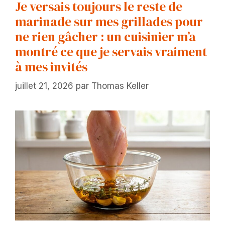
Je versais toujours le reste de
marinade sur mes grillades pour
ne rien gâcher : un cuisinier m’a
montré ce que je servais vraiment
à mes invités
juillet 21, 2026
par
Thomas Keller