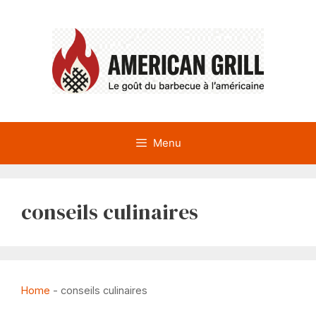
Aller
au
contenu
Menu
conseils culinaires
Home
-
conseils culinaires