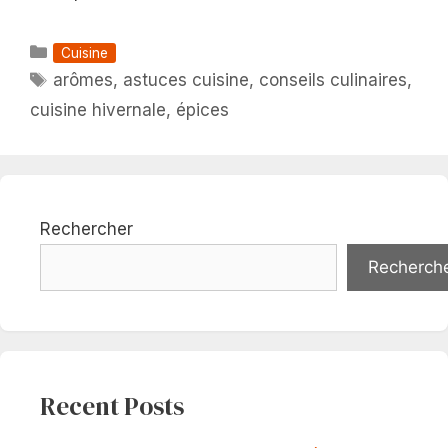
Catégories
Cuisine
Étiquettes
arômes
,
astuces cuisine
,
conseils culinaires
,
cuisine hivernale
,
épices
Rechercher
Recherch
Recent Posts