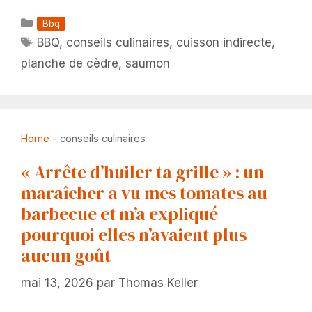
Catégories
Bbq
Étiquettes
BBQ
,
conseils culinaires
,
cuisson indirecte
,
planche de cèdre
,
saumon
Home
-
conseils culinaires
« Arrête d’huiler ta grille » : un
maraîcher a vu mes tomates au
barbecue et m’a expliqué
pourquoi elles n’avaient plus
aucun goût
mai 13, 2026
par
Thomas Keller