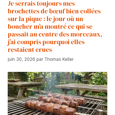
Je serrais toujours mes
brochettes de bœuf bien collées
sur la pique : le jour où un
boucher m’a montré ce qui se
passait au centre des morceaux,
j’ai compris pourquoi elles
restaient crues
juin 30, 2026
par
Thomas Keller