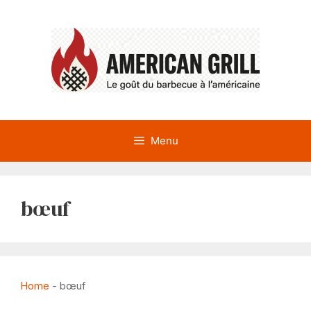
Aller
au
contenu
Menu
bœuf
Home
-
bœuf