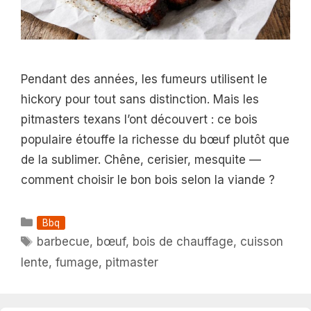
Pendant des années, les fumeurs utilisent le
hickory pour tout sans distinction. Mais les
pitmasters texans l’ont découvert : ce bois
populaire étouffe la richesse du bœuf plutôt que
de la sublimer. Chêne, cerisier, mesquite —
comment choisir le bon bois selon la viande ?
Catégories
Bbq
Étiquettes
barbecue
,
bœuf
,
bois de chauffage
,
cuisson
lente
,
fumage
,
pitmaster