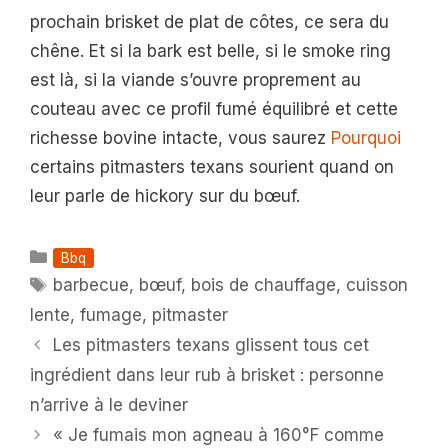
prochain brisket de plat de côtes, ce sera du
chêne. Et si la bark est belle, si le smoke ring
est là, si la viande s’ouvre proprement au
couteau avec ce profil fumé équilibré et cette
richesse bovine intacte, vous saurez
Pourquoi
certains pitmasters texans sourient quand on
leur parle de hickory sur du bœuf.
Catégories
Bbq
Étiquettes
barbecue
,
bœuf
,
bois de chauffage
,
cuisson
lente
,
fumage
,
pitmaster
Les pitmasters texans glissent tous cet
ingrédient dans leur rub à brisket : personne
n’arrive à le deviner
« Je fumais mon agneau à 160°F comme