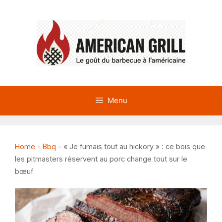
Aller
au
contenu
Menu
Home
-
Bbq
-
« Je fumais tout au hickory » : ce bois que
les pitmasters réservent au porc change tout sur le
bœuf