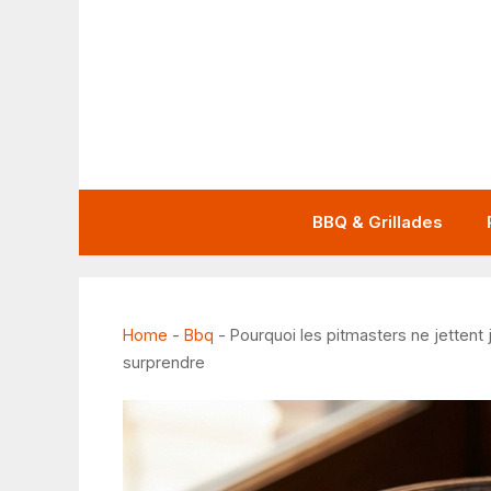
Aller
au
contenu
BBQ & Grillades
Home
-
Bbq
-
Pourquoi les pitmasters ne jettent 
surprendre