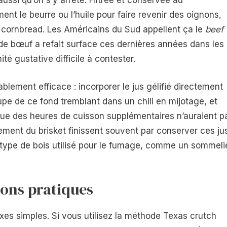
ssi qu’on s’y arrête. Filtrée et conservée au
nt le beurre ou l’huile pour faire revenir des oignons,
n cornbread. Les Américains du Sud appellent ça le
beef
 de bœuf a refait surface ces dernières années dans les
té gustative difficile à contester.
lement efficace : incorporer le jus gélifié directement
upe de ce fond tremblant dans un chili en mijotage, et
ue des heures de cuisson supplémentaires n’auraient p
rement du brisket finissent souvent par conserver ces ju
r type de bois utilisé pour le fumage, comme un sommeli
ions pratiques
es simples. Si vous utilisez la méthode Texas crutch