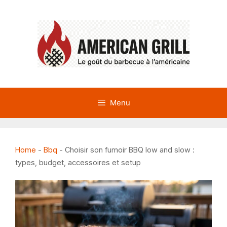
Aller
au
contenu
Menu
Home
-
Bbq
-
Choisir son fumoir BBQ low and slow :
types, budget, accessoires et setup