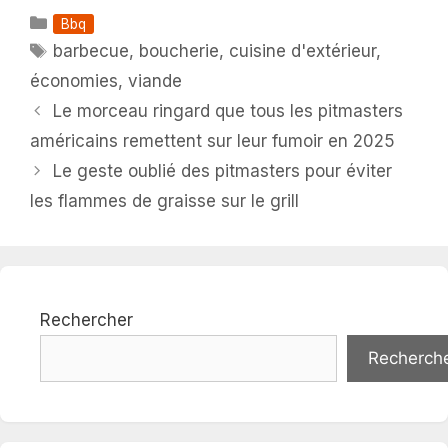
Catégories
Bbq
Étiquettes
barbecue
,
boucherie
,
cuisine d'extérieur
,
économies
,
viande
Le morceau ringard que tous les pitmasters
américains remettent sur leur fumoir en 2025
Le geste oublié des pitmasters pour éviter
les flammes de graisse sur le grill
Rechercher
Recherch