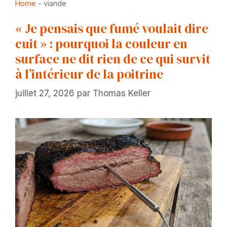
Home
-
viande
« Je pensais que fumé voulait dire
cuit » : pourquoi la couleur en
surface ne dit rien de ce qui survit
à l’intérieur de la poitrine
juillet 27, 2026
par
Thomas Keller