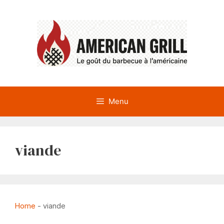
Aller
au
contenu
Menu
viande
Home
-
viande