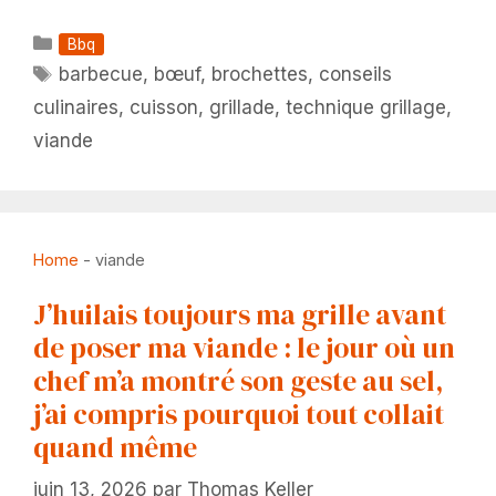
Catégories
Bbq
Étiquettes
barbecue
,
bœuf
,
brochettes
,
conseils
culinaires
,
cuisson
,
grillade
,
technique grillage
,
viande
Home
-
viande
J’huilais toujours ma grille avant
de poser ma viande : le jour où un
chef m’a montré son geste au sel,
j’ai compris pourquoi tout collait
quand même
juin 13, 2026
par
Thomas Keller