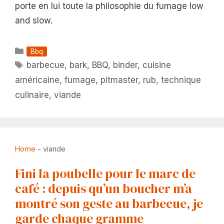
porte en lui toute la philosophie du fumage low
and slow.
Catégories
Bbq
Étiquettes
barbecue
,
bark
,
BBQ
,
binder
,
cuisine
américaine
,
fumage
,
pitmaster
,
rub
,
technique
culinaire
,
viande
Home
-
viande
Fini la poubelle pour le marc de
café : depuis qu’un boucher m’a
montré son geste au barbecue, je
garde chaque gramme