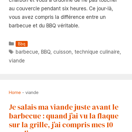
charbon et vous a ordonné de ne pas toucher
au couvercle pendant six heures. Ce jour-là,
vous avez compris la différence entre un
barbecue et du BBQ véritable.
Catégories
Bbq
Étiquettes
barbecue
,
BBQ
,
cuisson
,
technique culinaire
,
viande
Home
-
viande
Je salais ma viande juste avant le
barbecue : quand j’ai vu la flaque
sur la grille, j’ai compris mes 10