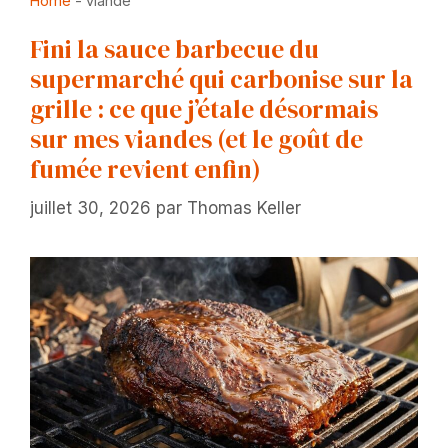
Home
-
viande
Fini la sauce barbecue du
supermarché qui carbonise sur la
grille : ce que j’étale désormais
sur mes viandes (et le goût de
fumée revient enfin)
juillet 30, 2026
par
Thomas Keller