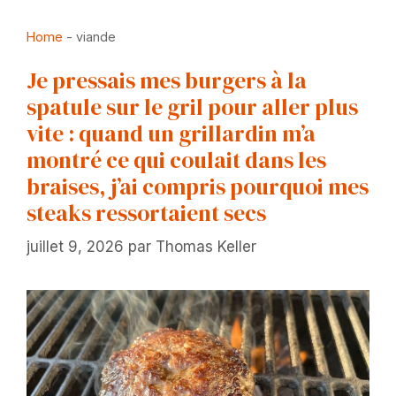
Home
-
viande
Je pressais mes burgers à la
spatule sur le gril pour aller plus
vite : quand un grillardin m’a
montré ce qui coulait dans les
braises, j’ai compris pourquoi mes
steaks ressortaient secs
juillet 9, 2026
par
Thomas Keller