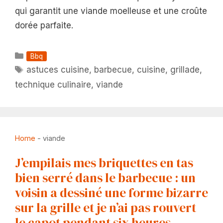
qui garantit une viande moelleuse et une croûte
dorée parfaite.
Catégories
Bbq
Étiquettes
astuces cuisine
,
barbecue
,
cuisine
,
grillade
,
technique culinaire
,
viande
Home
-
viande
J’empilais mes briquettes en tas
bien serré dans le barbecue : un
voisin a dessiné une forme bizarre
sur la grille et je n’ai pas rouvert
le capot pendant six heures