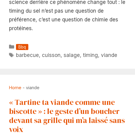
science derrière ce phénomène change tout : le
timing du sel n’est pas une question de
préférence, c’est une question de chimie des
protéines.
Catégories
Bbq
Étiquettes
barbecue
,
cuisson
,
salage
,
timing
,
viande
Home
-
viande
« Tartine ta viande comme une
biscotte » : le geste d’un boucher
devant sa grille qui m’a laissé sans
voix