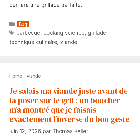
derrière une grillade parfaite.
Catégories
Bbq
Étiquettes
barbecue
,
cooking science
,
grillade
,
technique culinaire
,
viande
Home
-
viande
Je salais ma viande juste avant de
la poser sur le gril : un boucher
m’a montré que je faisais
exactement l’inverse du bon geste
juin 12, 2026
par
Thomas Keller