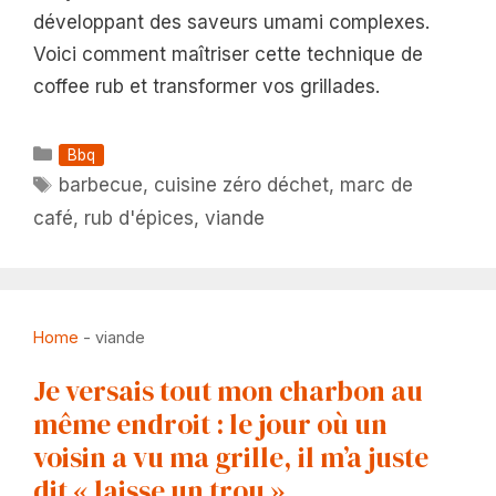
développant des saveurs umami complexes.
Voici comment maîtriser cette technique de
coffee rub et transformer vos grillades.
Catégories
Bbq
Étiquettes
barbecue
,
cuisine zéro déchet
,
marc de
café
,
rub d'épices
,
viande
Home
-
viande
Je versais tout mon charbon au
même endroit : le jour où un
voisin a vu ma grille, il m’a juste
dit « laisse un trou »