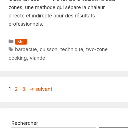
zones, une méthode qui sépare la chaleur
directe et indirecte pour des résultats
professionnels.
Catégories
Bbq
Étiquettes
barbecue
,
cuisson
,
technique
,
two-zone
cooking
,
viande
Page
Page
Page
1
2
3
→
suivant
Rechercher