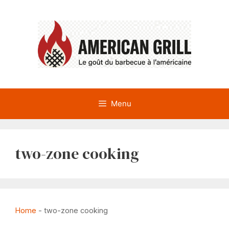
Aller
au
contenu
Menu
two-zone cooking
Home
-
two-zone cooking