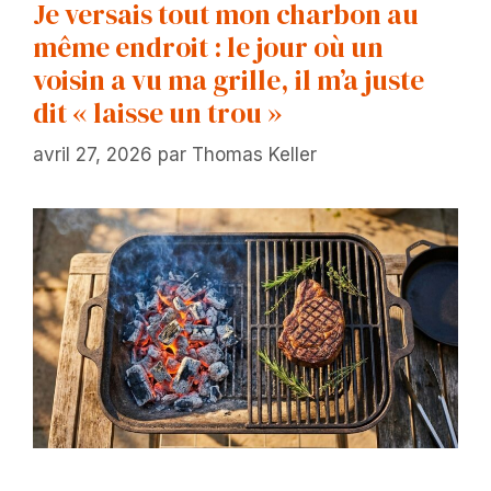
Je versais tout mon charbon au
même endroit : le jour où un
voisin a vu ma grille, il m’a juste
dit « laisse un trou »
avril 27, 2026
par
Thomas Keller