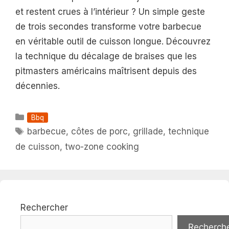
et restent crues à l’intérieur ? Un simple geste
de trois secondes transforme votre barbecue
en véritable outil de cuisson longue. Découvrez
la technique du décalage de braises que les
pitmasters américains maîtrisent depuis des
décennies.
Catégories
Bbq
Étiquettes
barbecue
,
côtes de porc
,
grillade
,
technique
de cuisson
,
two-zone cooking
Rechercher
Recherch