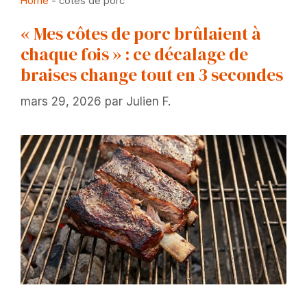
Home
-
côtes de porc
« Mes côtes de porc brûlaient à
chaque fois » : ce décalage de
braises change tout en 3 secondes
mars 29, 2026
par
Julien F.