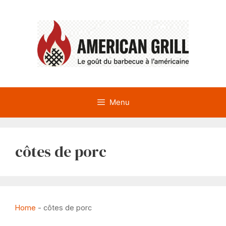
Aller
au
contenu
Menu
côtes de porc
Home
-
côtes de porc