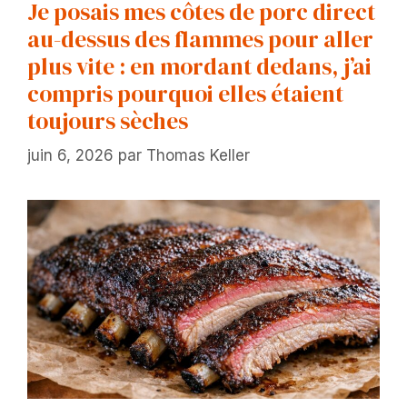
Je posais mes côtes de porc direct
au-dessus des flammes pour aller
plus vite : en mordant dedans, j’ai
compris pourquoi elles étaient
toujours sèches
juin 6, 2026
par
Thomas Keller