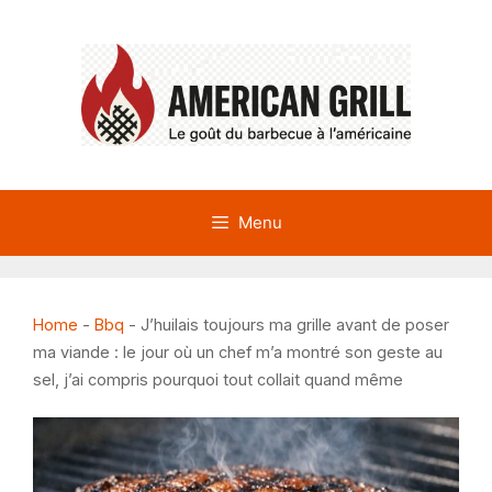
Aller
au
contenu
Menu
Home
-
Bbq
-
J’huilais toujours ma grille avant de poser
ma viande : le jour où un chef m’a montré son geste au
sel, j’ai compris pourquoi tout collait quand même