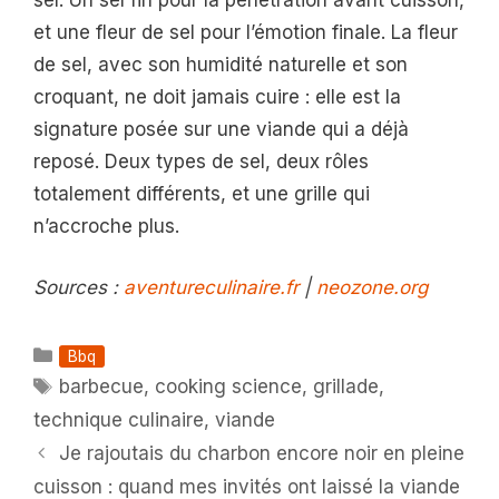
sel. Un sel fin pour la pénétration avant cuisson,
et une fleur de sel pour l’émotion finale. La fleur
de sel, avec son humidité naturelle et son
croquant, ne doit jamais cuire : elle est la
signature posée sur une viande qui a déjà
reposé. Deux types de sel, deux rôles
totalement différents, et une grille qui
n’accroche plus.
Sources :
aventureculinaire.fr
|
neozone.org
Catégories
Bbq
Étiquettes
barbecue
,
cooking science
,
grillade
,
technique culinaire
,
viande
Je rajoutais du charbon encore noir en pleine
cuisson : quand mes invités ont laissé la viande