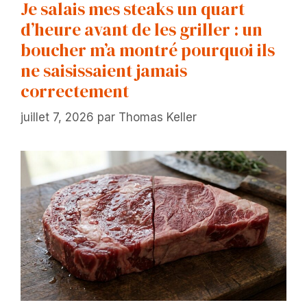
Je salais mes steaks un quart
d’heure avant de les griller : un
boucher m’a montré pourquoi ils
ne saisissaient jamais
correctement
juillet 7, 2026
par
Thomas Keller