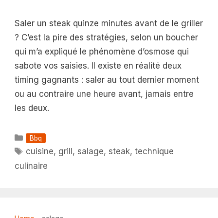
Saler un steak quinze minutes avant de le griller
? C’est la pire des stratégies, selon un boucher
qui m’a expliqué le phénomène d’osmose qui
sabote vos saisies. Il existe en réalité deux
timing gagnants : saler au tout dernier moment
ou au contraire une heure avant, jamais entre
les deux.
Catégories
Bbq
Étiquettes
cuisine
,
grill
,
salage
,
steak
,
technique
culinaire