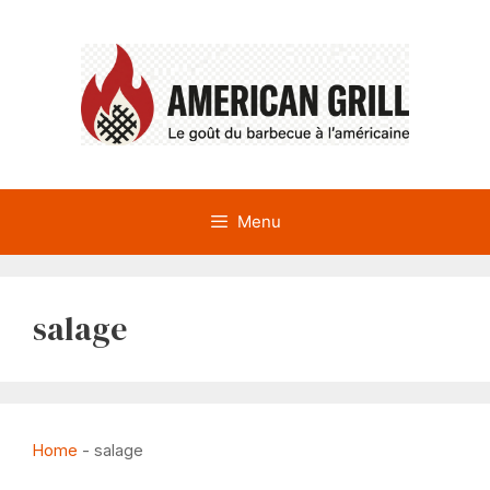
Aller
au
contenu
Menu
salage
Home
-
salage