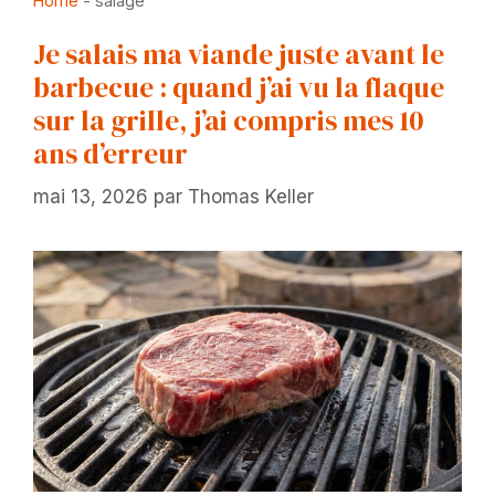
Home
-
salage
Je salais ma viande juste avant le
barbecue : quand j’ai vu la flaque
sur la grille, j’ai compris mes 10
ans d’erreur
mai 13, 2026
par
Thomas Keller