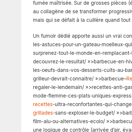
fumée maîtrisée. Sur de grosses pièces (ép
au collagène de se transformer progressiv
mais qui se défait à la cuillère quand tout
Un fumoir dédié apporte aussi un vrai co
les-astuces-pour-un-gateau-moelleux-qui
surprenez-tout-le-monde-en-remplacant-
decouvrez-le-resultat/ »>barbecue-en-hiv
les-oeufs-dans-vos-desserts-cuits-au-ba
grilleur-devrait-connaitre/ »>barbecue–
Re
regaler-le-lendemain/ »>recettes-anti-ga
mode-flemme-ces-plats-uniques-express-
recettes
-ultra-reconfortantes-qui-chang
grillades
-sans-exploser-le-budget/ »>bar
film-alu-ou-alternatives-ecolo/ »>barbecue
une logique de contrôle (arrivée d’air, év