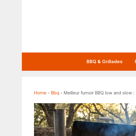
Aller
au
contenu
BBQ & Grillades
Home
-
Bbq
-
Meilleur fumoir BBQ low and slow : 