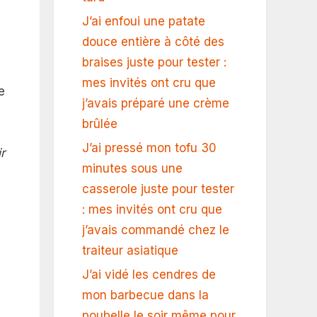
J’ai enfoui une patate
douce entière à côté des
braises juste pour tester :
mes invités ont cru que
e
j’avais préparé une crème
brûlée
J’ai pressé mon tofu 30
r
minutes sous une
casserole juste pour tester
: mes invités ont cru que
j’avais commandé chez le
traiteur asiatique
J’ai vidé les cendres de
mon barbecue dans la
e
poubelle le soir même pour