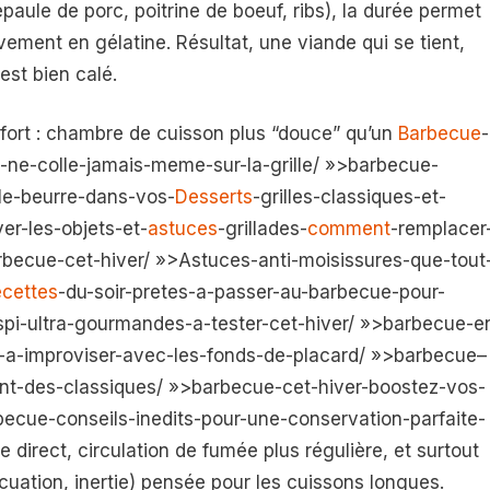
aule de porc, poitrine de boeuf, ribs), la durée permet
ement en gélatine. Résultat, une viande qui se tient,
 est bien calé.
nfort : chambre de cuisson plus “douce” qu’un
Barbecue
-
-ne-colle-jamais-meme-sur-la-grille/ »>barbecue-
le-beurre-dans-vos-
Desserts
-grilles-classiques-et-
er-les-objets-et-
astuces
-grillades-
comment
-remplacer
rbecue-cet-hiver/ »>Astuces-anti-moisissures-que-tout
cettes
-du-soir-pretes-a-passer-au-barbecue-pour-
spi-ultra-gourmandes-a-tester-cet-hiver/ »>barbecue-e
a-improviser-avec-les-fonds-de-placard/ »>barbecue–
ent-des-classiques/ »>barbecue-cet-hiver-boostez-vos-
becue-conseils-inedits-pour-une-conservation-parfaite-
 direct, circulation de fumée plus régulière, et surtout
acuation, inertie) pensée pour les cuissons longues.