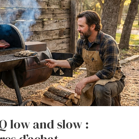
Q low and slow :
res d’achat