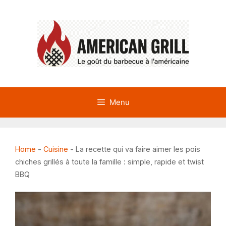
Aller
au
contenu
Menu
Home
-
Cuisine
-
La recette qui va faire aimer les pois
chiches grillés à toute la famille : simple, rapide et twist
BBQ