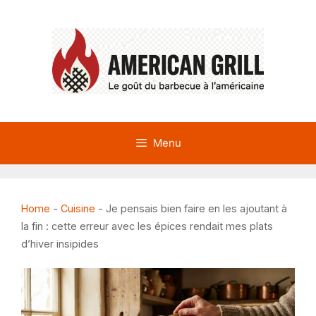
Aller
au
contenu
Menu
Home
-
Cuisine
-
Je pensais bien faire en les ajoutant à
la fin : cette erreur avec les épices rendait mes plats
d’hiver insipides