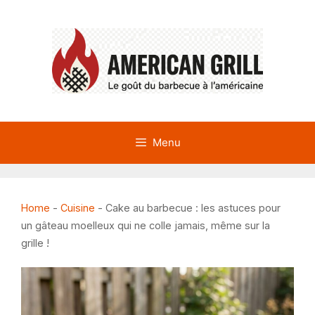
Aller
au
contenu
Menu
Home
-
Cuisine
-
Cake au barbecue : les astuces pour
un gâteau moelleux qui ne colle jamais, même sur la
grille !