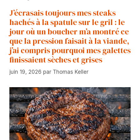
J’écrasais toujours mes steaks
hachés à la spatule sur le gril : le
jour où un boucher m’a montré ce
que la pression faisait à la viande,
j’ai compris pourquoi mes galettes
finissaient sèches et grises
juin 19, 2026
par
Thomas Keller