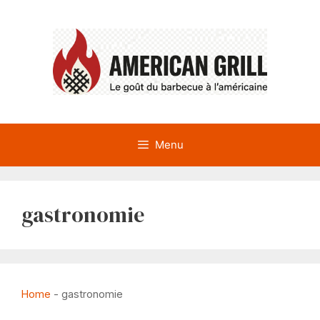
Aller
au
contenu
Menu
gastronomie
Home
-
gastronomie