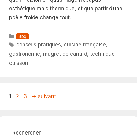
esthétique mais thermique, et que partir d’une
poêle froide change tout.
Catégories
Bbq
Étiquettes
conseils pratiques
,
cuisine française
,
gastronomie
,
magret de canard
,
technique
cuisson
Page
Page
Page
1
2
3
→
suivant
Rechercher