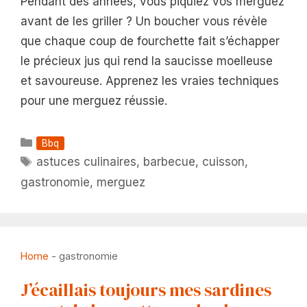
Pendant des années, vous piquiez vos merguez
avant de les griller ? Un boucher vous révèle
que chaque coup de fourchette fait s’échapper
le précieux jus qui rend la saucisse moelleuse
et savoureuse. Apprenez les vraies techniques
pour une merguez réussie.
Catégories
Bbq
Étiquettes
astuces culinaires
,
barbecue
,
cuisson
,
gastronomie
,
merguez
Home
-
gastronomie
J’écaillais toujours mes sardines