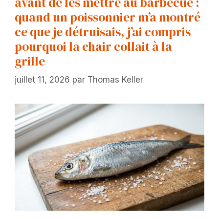
avant de les mettre au barbecue :
quand un poissonnier m’a montré
ce que je détruisais, j’ai compris
pourquoi la chair collait à la
grille
juillet 11, 2026
par
Thomas Keller