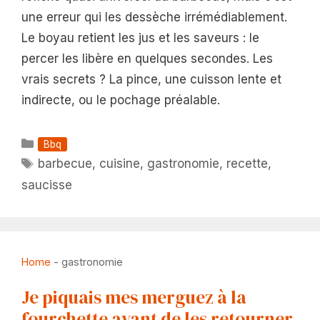
une erreur qui les dessèche irrémédiablement.
Le boyau retient les jus et les saveurs : le
percer les libère en quelques secondes. Les
vrais secrets ? La pince, une cuisson lente et
indirecte, ou le pochage préalable.
Catégories
Bbq
Étiquettes
barbecue
,
cuisine
,
gastronomie
,
recette
,
saucisse
Home
-
gastronomie
Je piquais mes merguez à la
fourchette avant de les retourner