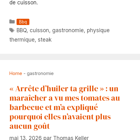
de cuisson.
Catégories
Bbq
Étiquettes
BBQ
,
cuisson
,
gastronomie
,
physique
thermique
,
steak
Home
-
gastronomie
« Arrête d’huiler ta grille » : un
maraîcher a vu mes tomates au
barbecue et m’a expliqué
pourquoi elles n’avaient plus
aucun goût
mai 13, 2026
par
Thomas Keller