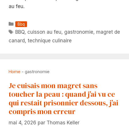
au feu.
Catégories
Bbq
Étiquettes
BBQ
,
cuisson au feu
,
gastronomie
,
magret de
canard
,
technique culinaire
Home
-
gastronomie
Je cuisais mon magret sans
toucher la peau : quand j’ai vu ce
qui restait prisonnier dessous, j’ai
compris mon erreur
mai 4, 2026
par
Thomas Keller