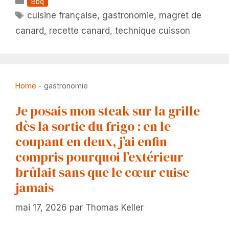
Catégories
Bbq
Étiquettes
cuisine française
,
gastronomie
,
magret de
canard
,
recette canard
,
technique cuisson
Home
-
gastronomie
Je posais mon steak sur la grille
dès la sortie du frigo : en le
coupant en deux, j’ai enfin
compris pourquoi l’extérieur
brûlait sans que le cœur cuise
jamais
mai 17, 2026
par
Thomas Keller