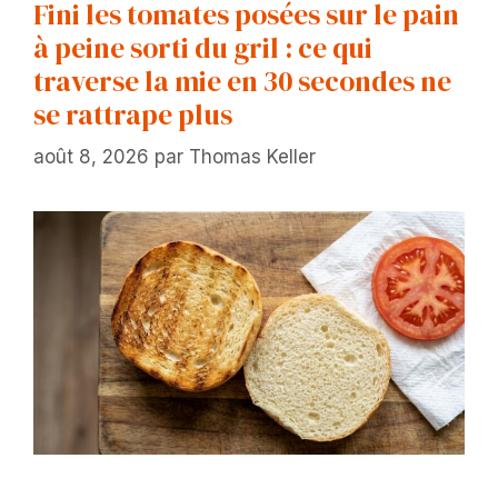
Fini les tomates posées sur le pain
à peine sorti du gril : ce qui
traverse la mie en 30 secondes ne
se rattrape plus
août 8, 2026
par
Thomas Keller