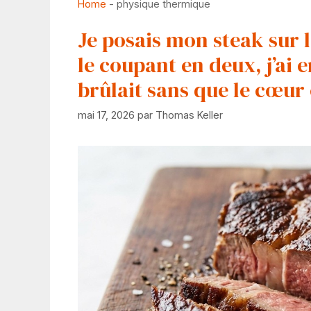
Home
-
physique thermique
Je posais mon steak sur la
le coupant en deux, j’ai 
brûlait sans que le cœur
mai 17, 2026
par
Thomas Keller