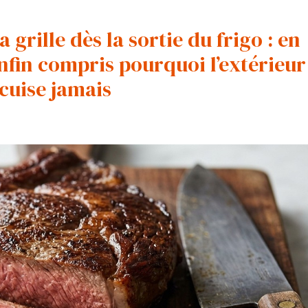
 grille dès la sortie du frigo : en
enfin compris pourquoi l’extérieur
 cuise jamais