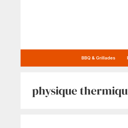
Aller
au
contenu
BBQ & Grillades
physique thermiqu