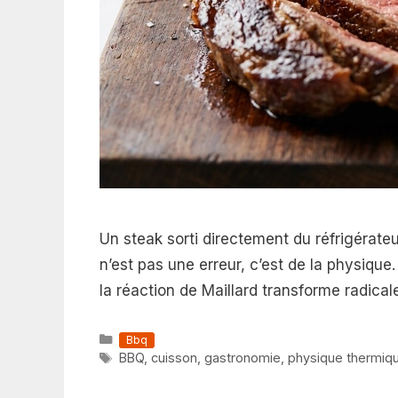
Un steak sorti directement du réfrigérateu
n’est pas une erreur, c’est de la physique
la réaction de Maillard transforme radica
Catégories
Bbq
Étiquettes
BBQ
,
cuisson
,
gastronomie
,
physique thermiq