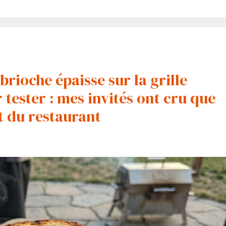
brioche épaisse sur la grille
tester : mes invités ont cru que
rt du restaurant