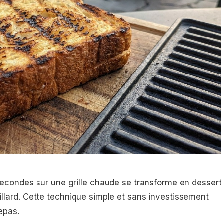
econdes sur une grille chaude se transforme en desser
llard. Cette technique simple et sans investissement
epas.