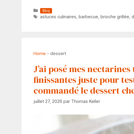
Catégories
Bbq
Étiquettes
astuces culinaires
,
barbecue
,
brioche grillée
,
d
Home
-
dessert
J’ai posé mes nectarines 
finissantes juste pour tes
commandé le dessert che
juillet 27, 2026
par
Thomas Keller