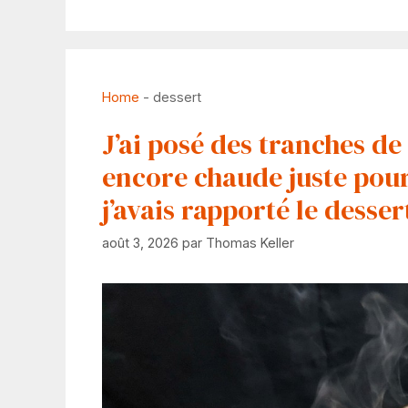
Home
-
dessert
J’ai posé des tranches de 
encore chaude juste pour 
j’avais rapporté le desse
août 3, 2026
par
Thomas Keller