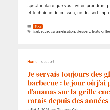
spectaculaire que vos invités prendront 
et technique de cuisson, ce dessert improv
Catégories
Bbq
Étiquettes
barbecue
,
caramélisation
,
dessert
,
fruits grillé
Home
-
dessert
Je servais toujours des g
barbecue : le jour où j’ai
d’ananas sur la grille en
ratais depuis des années
juillet 4, 2026
par
Thomas Keller