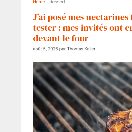
Home
-
dessert
J’ai posé mes nectarines 
tester : mes invités ont c
devant le four
août 5, 2026
par
Thomas Keller