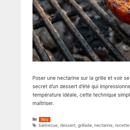
Poser une nectarine sur la grille et voir 
secret d’un dessert d’été qui impressionne s
température idéale, cette technique sim
maîtriser.
Catégories
Bbq
Étiquettes
barbecue
,
dessert
,
grillade
,
nectarine
,
recette