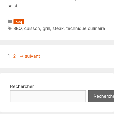
saisi.
Catégories
Bbq
Étiquettes
BBQ
,
cuisson
,
grill
,
steak
,
technique culinaire
Page
Page
1
2
→
suivant
Rechercher
Recherch