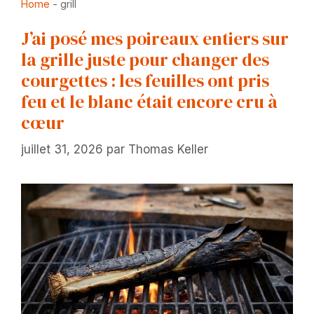
Home
-
grill
J’ai posé mes poireaux entiers sur
la grille juste pour changer des
courgettes : les feuilles ont pris
feu et le blanc était encore cru à
cœur
juillet 31, 2026
par
Thomas Keller