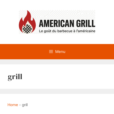
Aller
au
contenu
Menu
grill
Home
-
grill