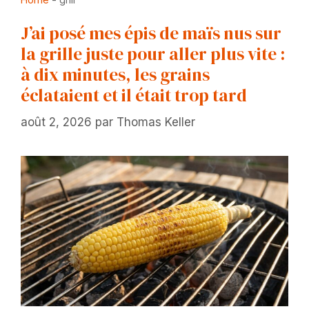
J’ai posé mes épis de maïs nus sur
la grille juste pour aller plus vite :
à dix minutes, les grains
éclataient et il était trop tard
août 2, 2026
par
Thomas Keller