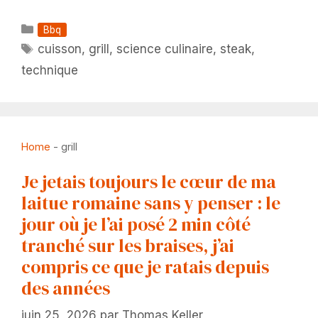
Catégories
Bbq
Étiquettes
cuisson
,
grill
,
science culinaire
,
steak
,
technique
Home
-
grill
Je jetais toujours le cœur de ma
laitue romaine sans y penser : le
jour où je l’ai posé 2 min côté
tranché sur les braises, j’ai
compris ce que je ratais depuis
des années
juin 25, 2026
par
Thomas Keller