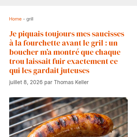
Home
-
grill
Je piquais toujours mes saucisses
à la fourchette avant le gril : un
boucher m’a montré que chaque
trou laissait fuir exactement ce
qui les gardait juteuses
juillet 8, 2026
par
Thomas Keller