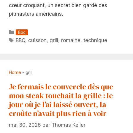
cœur croquant, un secret bien gardé des
pitmasters américains.
Catégories
Bbq
Étiquettes
BBQ
,
cuisson
,
grill
,
romaine
,
technique
Home
-
grill
Je fermais le couvercle dès que
mon steak touchait la grille : le
jour où je l’ai laissé ouvert, la
croûte n’avait plus rien à voir
mai 30, 2026
par
Thomas Keller