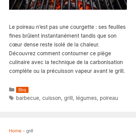
Le poireau n’est pas une courgette : ses feuilles
fines brûlent instantanément tandis que son
cœur dense reste isolé de la chaleur.
Découvrez comment contourner ce piège
culinaire avec la technique de la carbonisation
complète ou la précuisson vapeur avant le grill.
Catégories
Bbq
Étiquettes
barbecue
,
cuisson
,
grill
,
légumes
,
poireau
Home
-
grill