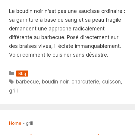
Le boudin noir n’est pas une saucisse ordinaire :
sa garniture à base de sang et sa peau fragile
demandent une approche radicalement
différente au barbecue. Posé directement sur
des braises vives, il éclate immanquablement.
Voici comment le cuisiner sans désastre.
Catégories
Bbq
Étiquettes
barbecue
,
boudin noir
,
charcuterie
,
cuisson
,
grill
Home
-
grill