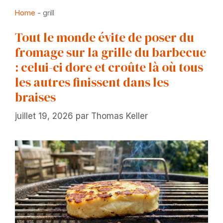
Home
-
grill
Tout le monde évite de poser du
fromage sur la grille du barbecue
: celui-ci dore et croûte là où tous
les autres finissent dans les
braises
juillet 19, 2026
par
Thomas Keller