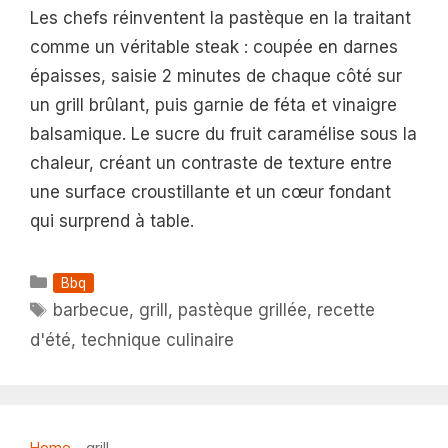
Les chefs réinventent la pastèque en la traitant
comme un véritable steak : coupée en darnes
épaisses, saisie 2 minutes de chaque côté sur
un grill brûlant, puis garnie de féta et vinaigre
balsamique. Le sucre du fruit caramélise sous la
chaleur, créant un contraste de texture entre
une surface croustillante et un cœur fondant
qui surprend à table.
Catégories
Bbq
Étiquettes
barbecue
,
grill
,
pastèque grillée
,
recette
d'été
,
technique culinaire
Home
-
grill