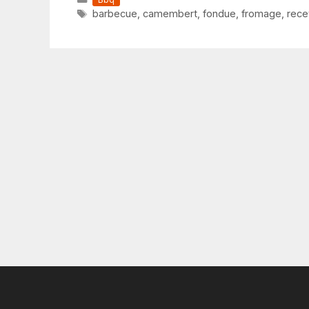
Étiquettes
barbecue
,
camembert
,
fondue
,
fromage
,
rece