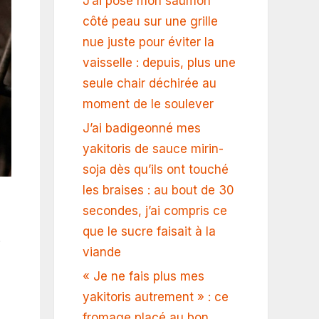
J’ai posé mon saumon
côté peau sur une grille
nue juste pour éviter la
vaisselle : depuis, plus une
seule chair déchirée au
moment de le soulever
J’ai badigeonné mes
yakitoris de sauce mirin-
soja dès qu’ils ont touché
les braises : au bout de 30
secondes, j’ai compris ce
que le sucre faisait à la
.
viande
« Je ne fais plus mes
yakitoris autrement » : ce
fromage placé au bon