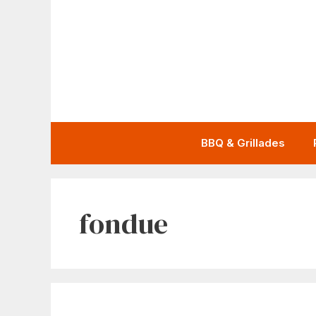
Aller
au
contenu
BBQ & Grillades
fondue