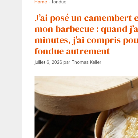
Home
-
fondue
J’ai posé un camembert e
mon barbecue : quand j’ai
minutes, j’ai compris pou
fondue autrement
juillet 6, 2026
par
Thomas Keller