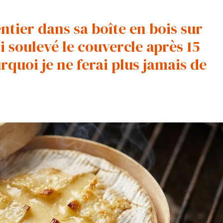
ntier dans sa boîte en bois sur
 soulevé le couvercle après 15
rquoi je ne ferai plus jamais de