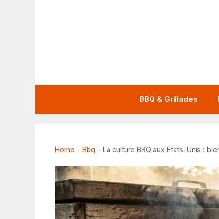
Aller
au
contenu
BBQ & Grillades
Home
-
Bbq
-
La culture BBQ aux États-Unis : bie