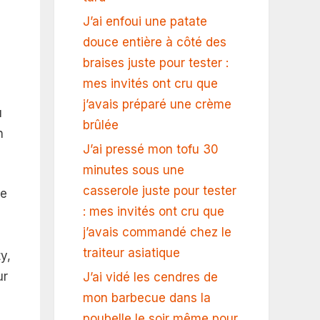
J’ai enfoui une patate
douce entière à côté des
braises juste pour tester :
mes invités ont cru que
j’avais préparé une crème
u
brûlée
n
J’ai pressé mon tofu 30
minutes sous une
casserole juste pour tester
ne
: mes invités ont cru que
j’avais commandé chez le
traiteur asiatique
y,
ur
J’ai vidé les cendres de
mon barbecue dans la
poubelle le soir même pour