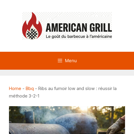
Aller
au
contenu
Menu
Home
-
Bbq
-
Ribs au fumoir low and slow : réussir la
méthode 3-2-1