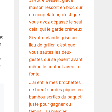
Si votre dessert glacé
maison ressort en bloc dur
du congélateur, c’est que
vous avez dépassé le seul
délai qui le garde crémeux
nd
Si votre viande grise au
r
lieu de griller, c’est que
vous sautez les deux
e
gestes qui se jouent avant
e
même le contact avec la
fonte
J’ai enfilé mes brochettes
de bœuf sur des piques en
bambou sorties du paquet
juste pour gagner du
temps : au premier