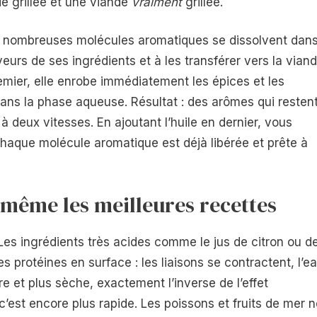
de grillée et une viande
vraiment
grillée.
. De nombreuses molécules aromatiques se dissolvent dan
aveurs de ses ingrédients et à les transférer vers la vian
remier, elle enrobe immédiatement les épices et les
ns la phase aqueuse. Résultat : des arômes qui resten
à deux vitesses. En ajoutant l’huile en dernier, vous
aque molécule aromatique est déjà libérée et prête à
 même les meilleures recettes
 Les ingrédients très acides comme le jus de citron ou d
 protéines en surface : les liaisons se contractent, l’e
re et plus sèche, exactement l’inverse de l’effet
c’est encore plus rapide. Les poissons et fruits de mer 