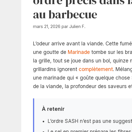
au barbecue
mars 21, 2026
par
Julien F.
L’odeur arrive avant la viande. Cette fu
une goutte de
Marinade
tombe sur les bra
la grille, tout se joue dans un bol, quinz
grillardins ignorent
complètement
. Mélang
une marinade qui « goûte quelque chose »
de la viande, la profondeur des saveurs et l
À retenir
L’ordre SASH n’est pas une suggesti
Le sel en premier prépare les fibres,