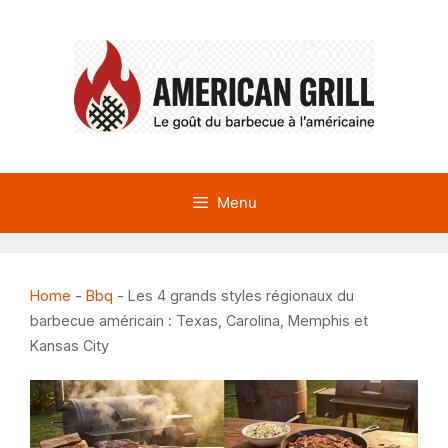
Aller
au
contenu
Menu
Home
-
Bbq
-
Les 4 grands styles régionaux du
barbecue américain : Texas, Carolina, Memphis et
Kansas City