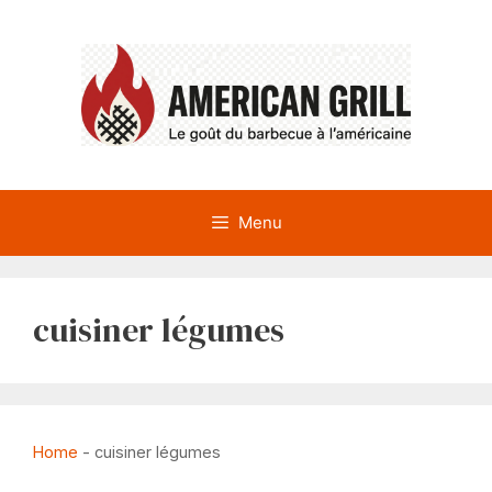
Aller
au
contenu
Menu
cuisiner légumes
Home
-
cuisiner légumes