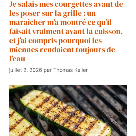
Je salais mes courgettes avant de
les poser sur la grille : un
maraîcher m’a montré ce qu’il
faisait vraiment avant la cuisson,
et j’ai compris pourquoi les
miennes rendaient toujours de
l’eau
juillet 2, 2026
par
Thomas Keller