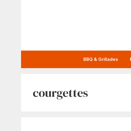
Aller
au
contenu
BBQ & Grillades
courgettes