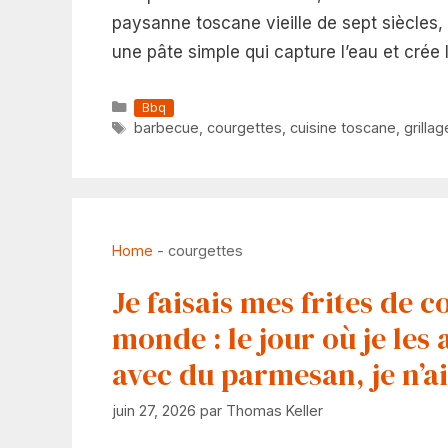
paysanne toscane vieille de sept siècles, 
une pâte simple qui capture l’eau et crée 
Catégories
Bbq
Étiquettes
barbecue
,
courgettes
,
cuisine toscane
,
grillag
Home
-
courgettes
Je faisais mes frites de 
monde : le jour où je les 
avec du parmesan, je n’ai
juin 27, 2026
par
Thomas Keller