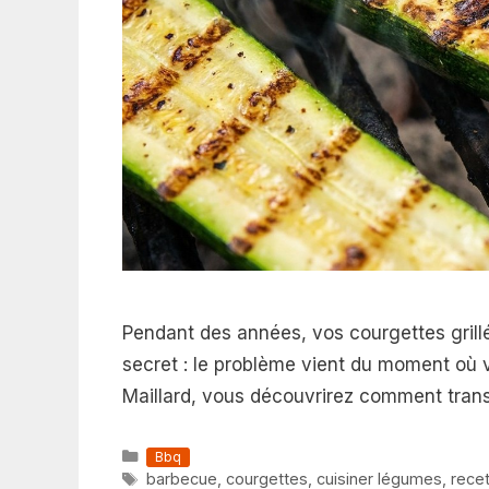
Pendant des années, vos courgettes grill
secret : le problème vient du moment où 
Maillard, vous découvrirez comment transf
Catégories
Bbq
Étiquettes
barbecue
,
courgettes
,
cuisiner légumes
,
recet