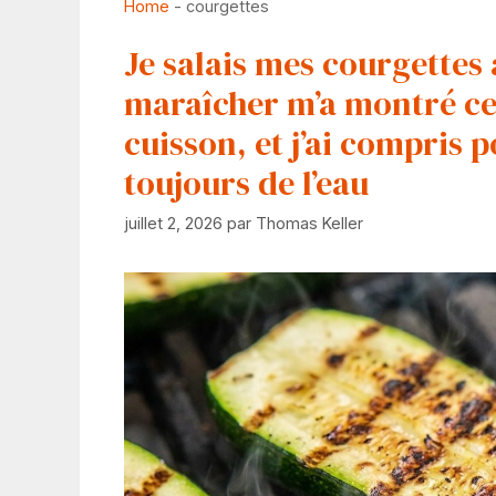
Home
-
courgettes
Je salais mes courgettes a
maraîcher m’a montré ce q
cuisson, et j’ai compris
toujours de l’eau
juillet 2, 2026
par
Thomas Keller