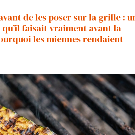
vant de les poser sur la grille : u
u’il faisait vraiment avant la
 pourquoi les miennes rendaient