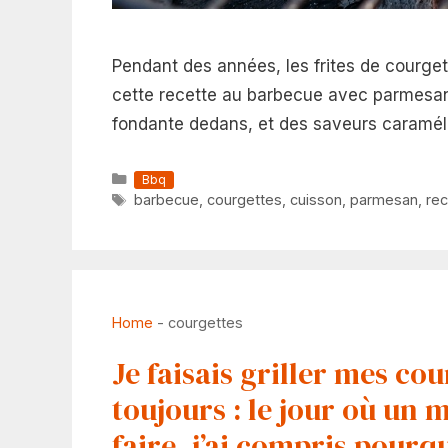
Pendant des années, les frites de courget
cette recette au barbecue avec parmesan 
fondante dedans, et des saveurs caraméli
Catégories
Bbq
Étiquettes
barbecue
,
courgettes
,
cuisson
,
parmesan
,
rec
Home
-
courgettes
Je faisais griller mes co
toujours : le jour où u
faire, j’ai compris pourq