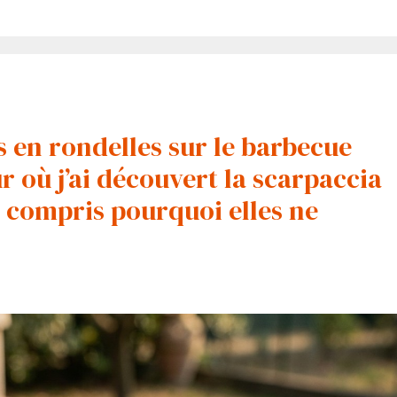
s en rondelles sur le barbecue
ur où j’ai découvert la scarpaccia
’ai compris pourquoi elles ne