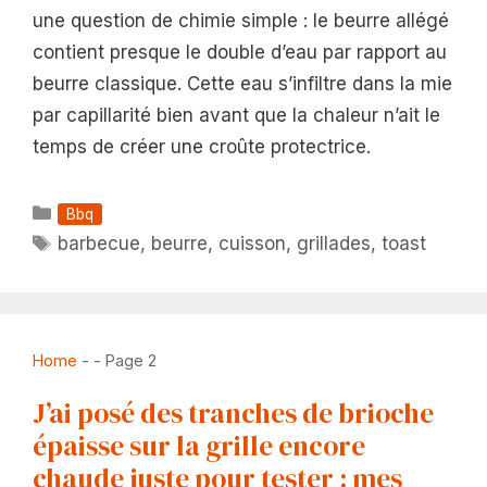
une question de chimie simple : le beurre allégé
contient presque le double d’eau par rapport au
beurre classique. Cette eau s’infiltre dans la mie
par capillarité bien avant que la chaleur n’ait le
temps de créer une croûte protectrice.
Catégories
Bbq
Étiquettes
barbecue
,
beurre
,
cuisson
,
grillades
,
toast
Home
-
-
Page 2
J’ai posé des tranches de brioche
épaisse sur la grille encore
chaude juste pour tester : mes