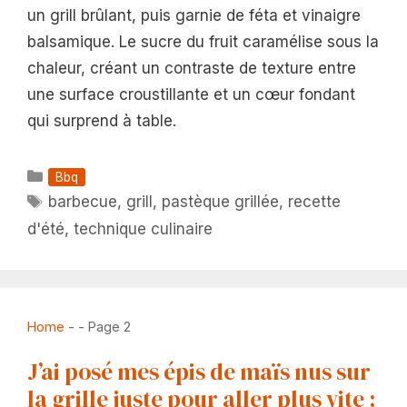
un grill brûlant, puis garnie de féta et vinaigre
balsamique. Le sucre du fruit caramélise sous la
chaleur, créant un contraste de texture entre
une surface croustillante et un cœur fondant
qui surprend à table.
Catégories
Bbq
Étiquettes
barbecue
,
grill
,
pastèque grillée
,
recette
d'été
,
technique culinaire
Home
-
-
Page 2
J’ai posé mes épis de maïs nus sur
la grille juste pour aller plus vite :