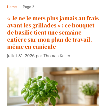
Home
-
-
Page 2
« Je ne le mets plus jamais au frais
avant les grillades » : ce bouquet
de basilic tient une semaine
entière sur mon plan de travail,
même en canicule
juillet 31, 2026
par
Thomas Keller