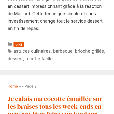
en dessert impressionnant grâce à la réaction
de Maillard. Cette technique simple et sans
investissement change tout le service dessert
en fin de repas.
Catégories
Bbq
Étiquettes
astuces culinaires
,
barbecue
,
brioche grillée
,
dessert
,
recette facile
Home
-
-
Page 2
Je calais ma cocotte émaillée sur
les braises tous les week-ends en
pensant bien faire : un fondeur