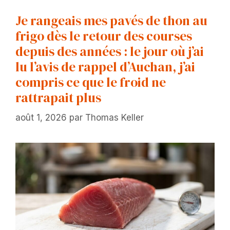
Je rangeais mes pavés de thon au
frigo dès le retour des courses
depuis des années : le jour où j’ai
lu l’avis de rappel d’Auchan, j’ai
compris ce que le froid ne
rattrapait plus
août 1, 2026
par
Thomas Keller