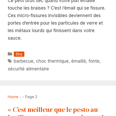
Ce petit bruit sec quand votre plat émaillé
touche les braises ? C’est l’émail qui se fissure.
Ces micro-fissures invisibles deviennent des
portes d’entrée pour les particules de verre et
les métaux lourds qui finissent dans votre
sauce.
Catégories
Bbq
Étiquettes
barbecue
,
choc thermique
,
émaillé
,
fonte
,
sécurité alimentaire
Home
-
-
Page 2
« C’est meilleur que le pesto au