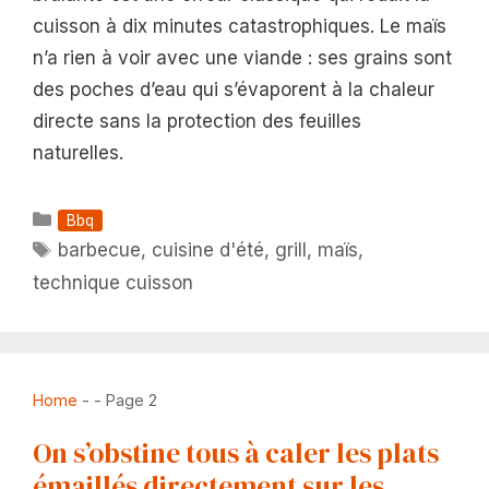
cuisson à dix minutes catastrophiques. Le maïs
n’a rien à voir avec une viande : ses grains sont
des poches d’eau qui s’évaporent à la chaleur
directe sans la protection des feuilles
naturelles.
Catégories
Bbq
Étiquettes
barbecue
,
cuisine d'été
,
grill
,
maïs
,
technique cuisson
Home
-
-
Page 2
On s’obstine tous à caler les plats
émaillés directement sur les