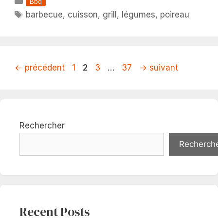
Catégories
Bbq
Étiquettes
barbecue
,
cuisson
,
grill
,
légumes
,
poireau
Page
Page
Page
Page
←
précédent
1
2
3
…
37
→
suivant
Rechercher
Recherch
Recent Posts