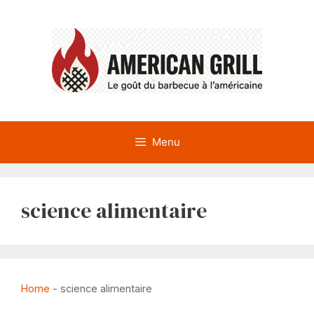
Aller
au
contenu
Menu
science alimentaire
Home
-
science alimentaire