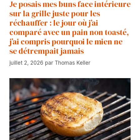
Je posais mes buns face intérieure
sur la grille juste pour les
réchauffer : le jour où j’ai
comparé avec un pain non toasté,
j’ai compris pourquoi le mien ne
se détrempait jamais
juillet 2, 2026
par
Thomas Keller