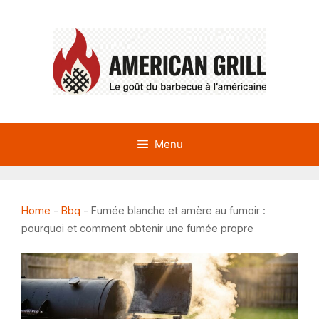
Aller
au
contenu
Menu
Home
-
Bbq
-
Fumée blanche et amère au fumoir :
pourquoi et comment obtenir une fumée propre